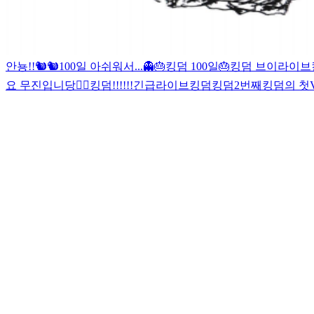
안뇽!!🐿🐿
100일 아쉬워서...👻
🎂킹덤 100일🎂
킹덤 브이라이브
요 무진입니당🙋‍♂️
킹덤!!!!!!긴급라이브
킹덤
킹덤2번째
킹덤의 첫V