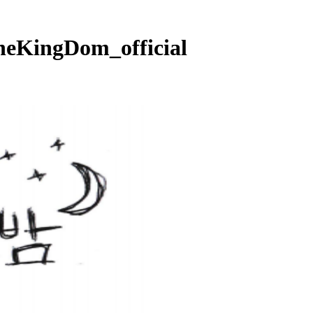
KingDom_official