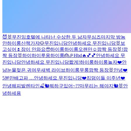
😈🐰
무진잉
호텔에 나타난 수상한 두 남자
무심즈
마지막 밤
뇽
안
하이룽
산책가쟈🐶
무진입니당
안녕하세요 무진입니당
🐰
보
고싶어🌷
잠이 안와요🥹
하이룽
하이륭
오랜만☺️
깜짝 등장🐰!
깜
짝 등장🐰
하이
하이루웅
하이룽
🎂🎉
Hbd
🔥
💕
💕
안녕하세요 무
진입니당
안녕하세요 무진입니당
짧게!
하이룽
하이룽
놀자❤️
안
냥
눈물젖은 귀여우
새벽 라이브
하이룽
무룽
깜짝 등장🐰
안녕❤️
5분만
배고파 …
안녕하세요 무진입니당
❤️킹덤이들 이주년❤️
안녕
해피발렌타인
🍒🐿
뭐하구있어~??
마무리는 해야지
🐿🐰
안
녕하세용