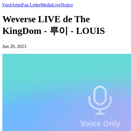
Feed
Artist
Fan Letter
Media
Live
Notice
Weverse LIVE de The
KingDom - 루이 - LOUIS
Jun 20, 2023