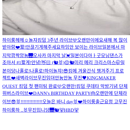
하이룽
헤헤☺️
놀쟈
킹덤 3주년 라이브🩵
오랜만이에요
새해 복 많이
받아랑❤️
짧!
안끊기게해주세요
하잉
안 보이는 라이브
일본에서 마
지막
깜짝
앙뇽
🌉
오사카 마지막 날💓
일본이다아ㅏ
굿모닝
댄스가
조아서 #1
짧게!
안녕!👋🏻 (🐿️🐰)
😔
🐿️
미리 메리 크리스마스
🤭
일
본이당
나홀로!
나홀로!
하이
놀쟈!
😎
킹메 겨울간식 챙겨주기 프로
젝트❤️
새벽라이브
무진임뎌
안뇽
안뇽 무진🖤
KINGMAKER
QUEST 킹덤 첫 팬미팅 완료🩷
오랜만!
킹덤 쿠데타 막방기념 단체
위버스라이브❤️
DANN's BIRTHDAY PARTY🎂
오랜만에 단체라
이브😎
🐰!!!!!!!!!!!!!!!
오늘은 바니 day🐰❤️
하이룽
출근요정 고무진
하이룽
하 ..
🐰
무진입니당
🌉🐿️
🐻HBD🐻