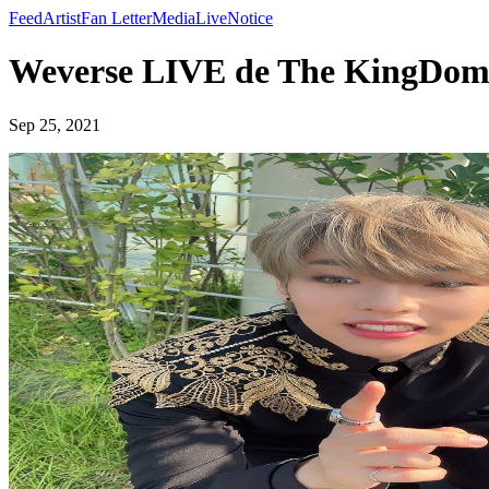
Feed
Artist
Fan Letter
Media
Live
Notice
Weverse LIVE de The KingDom 
Sep 25, 2021