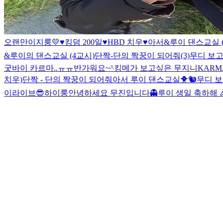
오랜만이지룽💛
♥킹덤 200일♥
HBD 치우♥
아서&루이 댄스교실 
&루이의 댄스교실 (4교시)
단짝-단의 짝꿍이 되어줘(3)
무디 보고
굿바이 카르마..ㅠㅠ
반가워요~^
킹메가 보고싶은 무지니
KAR
치우)
단짝 - 단의 짝꿍이 되어줘
아서 루이 댄스교실🐥🐿
무디 
이라이브😎
하이룽
안녕하세요 무진입니다👻
루이 생일 축하해 