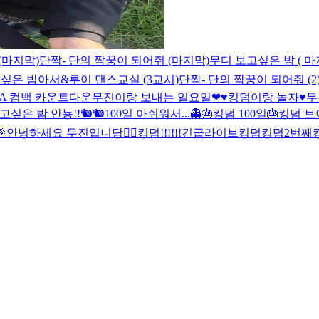
(마지막)
단짝- 단의 짝꿍이 되어줘 (마지막)
무디 보고싶은 밤 ( 마
싶은 밤
아서&루이 댄스교실 (3교시)
단짝- 단의 짝꿍이 되어줘 (2
MA 컴백 카운트다운
무진이랑 보내는 일요일❤
♥︎킹덤이랑 놀자♥︎
무
보고싶은 밤
안뇽!!🐿🐿
100일 아쉬워서...👻
🎂킹덤 100일🎂
킹덤 

안녕하세요 무진입니당🙋‍♂️
킹덤!!!!!!긴급라이브
킹덤
킹덤2번째