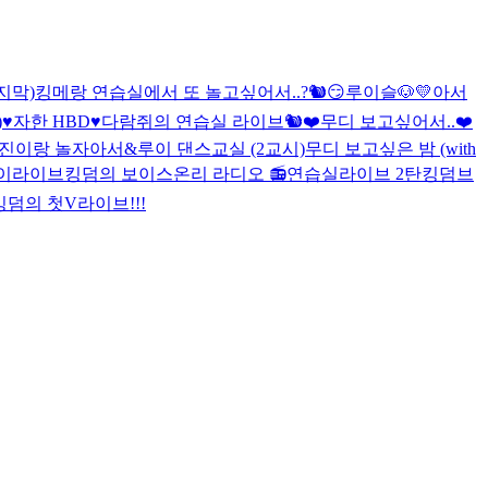
지막)
킹메랑 연습실에서 또 놀고싶어서..?🐿😏
루이슬🐶💛
아서
)
♥자한 HBD♥
다람쥐의 연습실 라이브🐿❤
무디 보고싶어서..❤
진이랑 놀자
아서&루이 댄스교실 (2교시)
무디 보고싶은 밤 (with
브이라이브
킹덤의 보이스온리 라디오 📻
연습실라이브 2탄
킹덤브
킹덤의 첫V라이브!!!