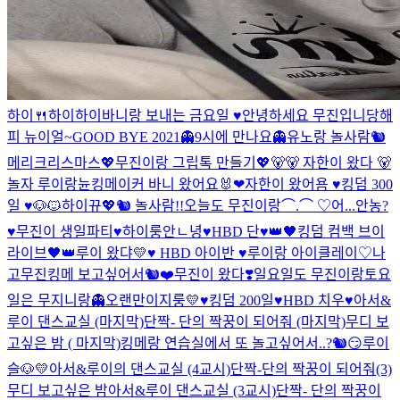
하이🍴
하이
하이
바니랑 보내는 금요일 ♥
안녕하세요 무진입니당
해
피 뉴이얼~
GOOD BYE 2021
👻9시에 만나요👻
유노랑 놀사람🐿
메리크리스마스
💖무진이랑 그립톡 만들기💖
🐻
🐻 자한이 왔다 🐻
놀자 루이랑
뉸
킹메이커 바니 왔어요🐰❤
자한이 왔어욤 ♥
킹덤 300
일 ♥
🐶🐱
하이
뀨💖
🐿 놀사람!!
오늘도 무진이랑⌒.⌒ ♡
어...안농?
♥무진이 생일파티♥
하이룽
안ㄴ녕
♥HBD 단♥
👑🖤킹덤 컴백 브이
라이브🖤👑
루이 왔댜💛
♥ HBD 아이반 ♥
루이랑 아이클레이♡
나
고무진
킹메 보고싶어서🐿❤
무진이 왔다❣
일요일도 무진이랑
토요
일은 무지니랑👻
오랜만이지룽💛
♥킹덤 200일♥
HBD 치우♥
아서&
루이 댄스교실 (마지막)
단짝- 단의 짝꿍이 되어줘 (마지막)
무디 보
고싶은 밤 ( 마지막)
킹메랑 연습실에서 또 놀고싶어서..?🐿😏
루이
슬🐶💛
아서&루이의 댄스교실 (4교시)
단짝-단의 짝꿍이 되어줘(3)
무디 보고싶은 밤
아서&루이 댄스교실 (3교시)
단짝- 단의 짝꿍이