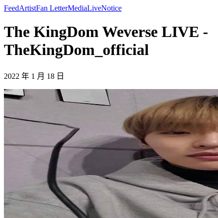
Feed
Artist
Fan Letter
Media
Live
Notice
The KingDom Weverse LIVE -
TheKingDom_official
2022 年 1 月 18 日