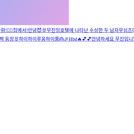
사람!
✌🏻
집에서!
안녕
😈🐰
무진잉
호텔에 나타난 수상한 두 남자
무심즈
짝 등장🐰
하이
하이루웅
하이룽
🎂🎉
Hbd
🔥
💕
💕
안녕하세요 무진입니