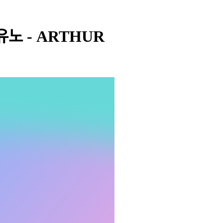
- 유노 - ARTHUR