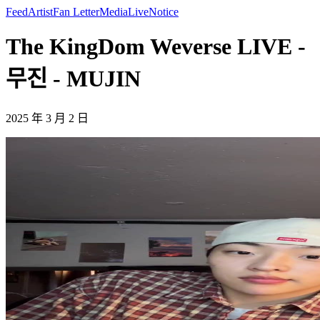
Feed
Artist
Fan Letter
Media
Live
Notice
The KingDom Weverse LIVE -
무진 - MUJIN
2025 年 3 月 2 日