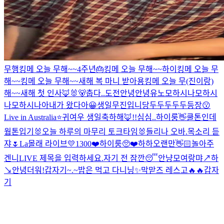
무행
킹메 오늘 무해~~
4주년🎂
킹메 오늘 무해~~
하이
킹메 오늘 무
해~~
킹메 오늘 무해~~
새해 복 마니 받아용
킹메 오늘 무(진이랑)
해~~
새해 첫 인사🦊🐰🐻
춥다..
도전
안녕안녕
유노
모하시나
모하시
나
모하시나아
내가 왔다아😀
생일
무진입니당
두두두두두등장😗
Live in Australia⭐️
귀여우 생일축하해🦊!!
심심..
하이룽
👋
쿨톤인데
웜톤입기
🐰오늘 하루의 마무리 토크타임🐰
들리나 오바.
목소리 듣
쟈🌷
La
몰래 라이브
💛1300❤️
하이룽
🥺❤️
하하
오랜만👋🏻
놀아주
겐니
LIVE 제목을 입력하세요.
자기 전 잠깐😴
안냥
모여랑
먀↗️하
↘️
안녕
더워!
갑자기~.~
밥은 먹고 다니닝
✨
막맏즈 레스고🔥🔥
갑자
기