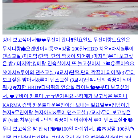
킹메 보고싶어서🐿❤
무진이 왔다❣
일요일도 무진이랑
토요일은
무지니랑👻
오랜만이지룽💛
♥킹덤 200일♥
HBD 치우♥
아서&루이
댄스교실 (마지막)
단짝- 단의 짝꿍이 되어줘 (마지막)
무디 보고싶
은 밤 ( 마지막)
킹메랑 연습실에서 또 놀고싶어서..?🐿😏
루이슬🐶
💛
아서&루이의 댄스교실 (4교시)
단짝-단의 짝꿍이 되어줘(3)
무디
보고싶은 밤
아서&루이 댄스교실 (3교시)
단짝- 단의 짝꿍이 되어
줘 (2)
♥자한 HBD♥
다람쥐의 연습실 라이브🐿❤
무디 보고싶어
서..❤
굿바이 카르마..ㅠㅠ
반가워요~^
킹메가 보고싶은 무지니
KARMA 컴백 카운트다운
무진이랑 보내는 일요일❤
♥︎킹덤이랑
놀자♥︎
무진이랑 놀자
아서&루이 댄스교실 (2교시)
무디 보고싶은
밤 (with 치우)
단짝 - 단의 짝꿍이 되어줘
아서 루이 댄스교실🐥🐿
무디 보고싶은 밤
안뇽!!🐿🐿
100일 아쉬워서...👻
🎂킹덤 100일🎂
킹덤 브이라이브
킹덤의 보이스온리 라디오 📻
연습실라이브 2탄