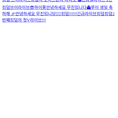
킹덤브이라이브😎
하이룽
안녕하세요 무진입니다👻
루이 생일 축
하해 🎉
안녕하세요 무진입니당🙋‍♂️
킹덤!!!!!!긴급라이브
킹덤
킹덤2
번째
킹덤의 첫V라이브!!!