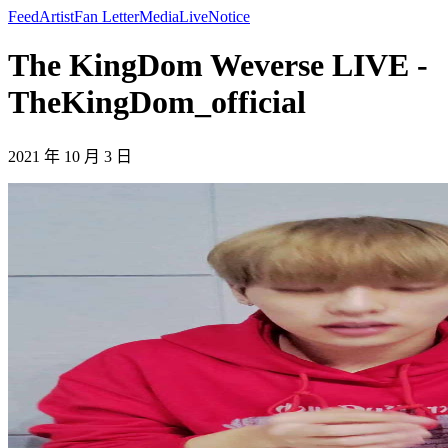
Feed
Artist
Fan Letter
Media
Live
Notice
The KingDom Weverse LIVE -
TheKingDom_official
2021 年 10 月 3 日