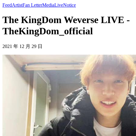
Feed
Artist
Fan Letter
Media
Live
Notice
The KingDom Weverse LIVE -
TheKingDom_official
2021 年 12 月 29 日