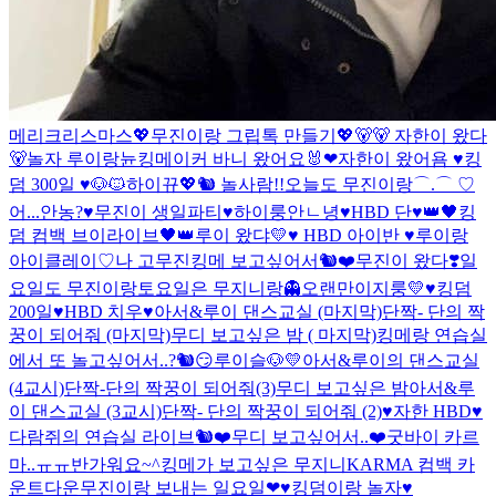
메리크리스마스
💖무진이랑 그립톡 만들기💖
🐻
🐻 자한이 왔다
🐻
놀자 루이랑
뉸
킹메이커 바니 왔어요🐰❤
자한이 왔어욤 ♥
킹
덤 300일 ♥
🐶🐱
하이
뀨💖
🐿 놀사람!!
오늘도 무진이랑⌒.⌒ ♡
어...안농?
♥무진이 생일파티♥
하이룽
안ㄴ녕
♥HBD 단♥
👑🖤킹
덤 컴백 브이라이브🖤👑
루이 왔댜💛
♥ HBD 아이반 ♥
루이랑
아이클레이♡
나 고무진
킹메 보고싶어서🐿❤
무진이 왔다❣
일
요일도 무진이랑
토요일은 무지니랑👻
오랜만이지룽💛
♥킹덤
200일♥
HBD 치우♥
아서&루이 댄스교실 (마지막)
단짝- 단의 짝
꿍이 되어줘 (마지막)
무디 보고싶은 밤 ( 마지막)
킹메랑 연습실
에서 또 놀고싶어서..?🐿😏
루이슬🐶💛
아서&루이의 댄스교실
(4교시)
단짝-단의 짝꿍이 되어줘(3)
무디 보고싶은 밤
아서&루
이 댄스교실 (3교시)
단짝- 단의 짝꿍이 되어줘 (2)
♥자한 HBD♥
다람쥐의 연습실 라이브🐿❤
무디 보고싶어서..❤
굿바이 카르
마..ㅠㅠ
반가워요~^
킹메가 보고싶은 무지니
KARMA 컴백 카
운트다운
무진이랑 보내는 일요일❤
♥︎킹덤이랑 놀자♥︎