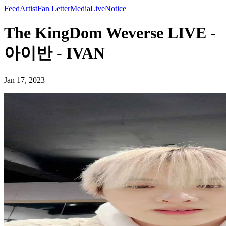
Feed
Artist
Fan Letter
Media
Live
Notice
The KingDom Weverse LIVE -
아이반 - IVAN
Jan 17, 2023