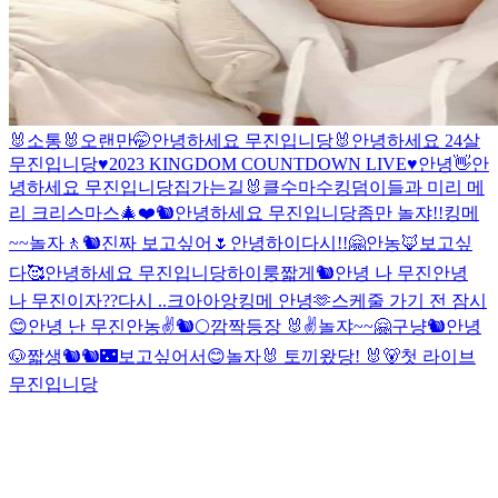
🐰소통🐰
오랜만🤭
안녕하세요 무진입니당
🐰
안녕하세요 24살
무진입니당
♥2023 KINGDOM COUNTDOWN LIVE♥
안녕
👋
안
녕하세요 무진입니당
집가는길
🐰
클수마수
킹덤이들과 미리 메
리 크리스마스🎄❤️
🐿
안녕하세요 무진입니당
좀만 놀쟈!!
킹메
~~
놀자
🚶
🐿
진짜 보고싶어🌷
안녕
하이
다시!!🤗
안농🦊
보고싶
다🥰
안녕하세요 무진입니당
하이룽
짧게🐿
안녕 나 무진
안녕
나 무진이
자??
다시 ..
크아아앙
킹메 안녕🫶
스케줄 가기 전 잠시
😊
안녕 난 무진
안농✌️
🐿🌕
깜짝등장 🐰✌️
놀쟈~~🤗
구냥🐿
안녕
🐶
짧생🐿
🐿🌃
보고싶어서😊
놀자
🐰 토끼왔당! 🐰
🐻첫 라이브
무진입니당