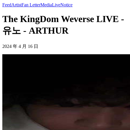
Feed
Artist
Fan Letter
Media
Live
Notice
The KingDom Weverse LIVE -
유노 - ARTHUR
2024 年 4 月 16 日