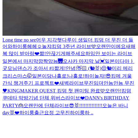
Long time no see
어우 지각햇다
루이 생일
더 킹덤 더 무진 더 들
어와
하이룽
헤헤☺️
놀쟈
킹덤 3주년 라이브🩵
오랜만이에요
새해
복 많이 받아랑❤️
짧!
안끊기게해주세요
하잉
안 보이는 라이브
일본에서 마지막
깜짝
앙뇽
🌉
오사카 마지막 날💓
일본이다아ㅏ
굿모닝
댄스가 조아서 #1
짧게!
안녕!👋🏻 (🐿️🐰)
😔
🐿️
미리 메리
크리스마스
🤭
일본이당
나홀로!
나홀로!
하이
놀쟈!
😎
킹메 겨울
간식 챙겨주기 프로젝트❤️
새벽라이브
무진임뎌
안뇽
안뇽 무진
🖤
KINGMAKER QUEST 킹덤 첫 팬미팅 완료🩷
오랜만!
킹덤
쿠데타 막방기념 단체 위버스라이브❤️
DANN's BIRTHDAY
PARTY🎂
오랜만에 단체라이브😎
🐰!!!!!!!!!!!!!!!
오늘은 바니
day🐰❤️
하이룽
출근요정 고무진
하이룽
하 ..