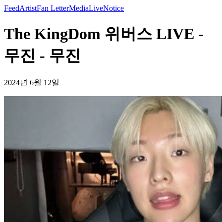
Feed
Artist
Fan Letter
Media
Live
Notice
The KingDom 위버스 LIVE -
무진 - 무진
2024년 6월 12일