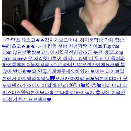
✨
막맏즈 레스고🔥🔥
갑자기
슬그머니..
하이룽
막방 막차 탑승
🚌
레츠고🔥🔥🔥
~.~
더 킹덤 첫방 기념
깜짝 라이브!
Flip that
Coin 많관부💗
짧
보고싶어서🐰
무진임당
조금 늦은 생일
Long
time no see
어우 지각햇다
루이 생일
더 킹덤 더 무진 더 들어와
하이룽
헤헤☺️
놀쟈
킹덤 3주년 라이브🩵
오랜만이에요
새해 복
많이 받아랑❤️
짧!
안끊기게해주세요
하잉
안 보이는 라이브
일
본에서 마지막
깜짝
앙뇽
🌉
오사카 마지막 날💓
일본이다아ㅏ
굿
모닝
댄스가 조아서 #1
짧게!
안녕!👋🏻 (🐿️🐰)
😔
🐿️
미리 메리 크
리스마스
🤭
일본이당
나홀로!
나홀로!
하이
놀쟈!
😎
킹메 겨울간
식 챙겨주기 프로젝트❤️