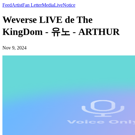
Feed
Artist
Fan Letter
Media
Live
Notice
Weverse LIVE de The
KingDom - 유노 - ARTHUR
Nov 9, 2024