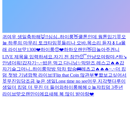
귀여우 생일축하해🦊!!
심심..
하이룽
👋
쿨톤인데 웜톤입기
🐰오
늘 하루의 마무리 토크타임🐰
들리나 오바.
목소리 듣쟈🌷
La
몰
래 라이브
💛1300❤️
하이룽
🥺❤️
하하
오랜만👋🏻
놀아주겐니
LIVE 제목을 입력하세요.
자기 전 잠깐😴
안냥
모여랑
먀↗️하↘️
안녕
더워!
갑자기~.~
밥은 먹고 다니닝
✨
막맏즈 레스고🔥🔥
갑
자기
슬그머니..
하이룽
막방 막차 탑승🚌
레츠고🔥🔥🔥
~.~
더 킹
덤 첫방 기념
깜짝 라이브!
Flip that Coin 많관부💗
짧
보고싶어서
🐰
무진임당
조금 늦은 생일
Long time no see
어우 지각햇다
루이
생일
더 킹덤 더 무진 더 들어와
하이룽
헤헤☺️
놀쟈
킹덤 3주년
라이브🩵
오랜만이에요
새해 복 많이 받아랑❤️