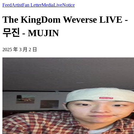
Feed
Artist
Fan Letter
Media
Live
Notice
The KingDom Weverse LIVE -
무진 - MUJIN
2025 年 3 月 2 日