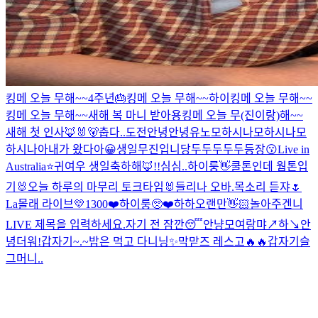
킹메 오늘 무해~~
4주년🎂
킹메 오늘 무해~~
하이
킹메 오늘 무해~~
킹메 오늘 무해~~
새해 복 마니 받아용
킹메 오늘 무(진이랑)해~~
새해 첫 인사🦊🐰🐻
춥다..
도전
안녕안녕
유노
모하시나
모하시나
모
하시나아
내가 왔다아😀
생일
무진입니당
두두두두두등장😗
Live in
Australia⭐️
귀여우 생일축하해🦊!!
심심..
하이룽
👋
쿨톤인데 웜톤입
기
🐰오늘 하루의 마무리 토크타임🐰
들리나 오바.
목소리 듣쟈🌷
La
몰래 라이브
💛1300❤️
하이룽
🥺❤️
하하
오랜만👋🏻
놀아주겐니
LIVE 제목을 입력하세요.
자기 전 잠깐😴
안냥
모여랑
먀↗️하↘️
안
녕
더워!
갑자기~.~
밥은 먹고 다니닝
✨
막맏즈 레스고🔥🔥
갑자기
슬
그머니..