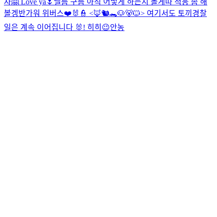
자🤗 Love ya🌷
낼름 구름
아직 어떻게 하는지 몰게따 적응 좀 해
볼겡
반가워 위버스❤️
🐰👮 <🦊🐿️🐊🐶🐻🐱> 여기서도 토끼경찰
일은 계속 이어집니다 🐰! 히히
😉
안농