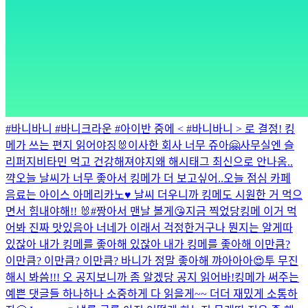
#바니바니 #바니크라운 #아이반 중에 < #바니바니 > 로 결정! 킹
메가 쓰는 편지 읽어야징🐰
이사한 회사 너무 쥬아🤗
사무실엔 슬
리퍼지
비타민 먹고 건강해져야지
왜 해시태그 최신으로 안나옴..
꺅
오늘 날씨가 너무 좋아서 킹메가 더 보고싶어..
오늘 점심 카페
음료는 아이스 아메리카노♥️ 날씨 더우니까 킹메도 시원한 거 먹으
면서 힘내야해!! 🐰
#짱아서 맨날 볼게😘
지금 찍었당
킹메 이거 먹
어봐 진짜 맛있음
아 너네가 이래서 걱정한거구나 뭔지는 알게따
있잖아 내가 킹메를 좋아해 있잖아 내가 킹메를 좋아해 이만큼?
이만큼? 이만큼? 이만큼? 바니가 정말 좋아해 꺄아아아😍
투 무진
해시 봐씀!!!
오 공지보니까 좀 알겠당 공지 읽어바!
킹메가 써주는
예쁜 댓글들 하나하나 소중하게 다 읽을게~~ 더더 재밌게 소통하