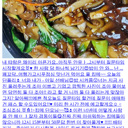
내 땨랑은 왜이리 아픈가요..
아직두 안유ㅏ..
2시부터 질문타임
시작할게요🐰♥️ 한 사람 당 하나씩 남기기😍
밥이 안 와... 난 ...
꽤꼬닥..
여행가고시푸
점심 맛난거 먹어요 울 킹메~~ 오늘의
단플리🌷 너와 내가 - 아일 선배님😊
밥 시켜쯈
😗
너는 지금 사
진 올려주는게 조아 이쁘고 기엽고 깜찍한 사진이 조아 물어보
면 당연히 둘 다 조아!! 라고 할 거 니까 둘 다 올리는게 맞잖아
그지? 알아쪄!!!
예쁜 척
오늘도 질문타임 할건데 질문이 애매하
건 패스 할 수도있어요!!♥ 미리 한 시간 전에 예고할게요☺️ <
조심조심 🐰👮!>
킹메 단모닝~~🥰🌷
이런 너넨데 어떻게 사랑
을 안 해
ㅁ ㅑ
잘자 겸둥이들😋
진짜 진짜 아쉬워하는 킹메들이
많으니까 12시 15분부터 50문답 한번 더 찾아올게♥ !!!!!
배터