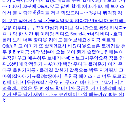
리가... 좀이따가 다시할겡..
내일도 두번 할게 🥰
킹메 보고싶다
~~🌷
10시 30분에 Q&A, 댓글 답변 할게!!
이따가 9시에 보이스
에서 볼 사람??
✌️✌️
다들 저녁 먹었으려나~~?🤗 나 뭐먹징
킹
메 보고 싶어서 눈물 ..🥲
❤️
음악방송 하다가 안하니까 허전해..
🤔
꽃 이뿌다ㅜㅜ
꾸아
단심가 라이브 실시간으로 봤당 히히🐰♥
ㅁ ㅑ
약 한 시간 뒤 아리랑 라디오 Sound-k ♥️
너의 바다 - 호피
폴라 노래 너무 좋다😊 킹메도 들어보세요🌷
지금 빠르게
Q&A 하고 이따가 또 할까?!
프사 바꿨다😝
오늘은 토끼경찰 휴
무🐰👮 ♥
지금 생각 났는데 오늘 꿈이 뭔가 슬펐어.. 킹메는 예
쁜꿈만 꾸고 예쁜하루 보내기~~🤙🌷
보고시푸앙
요즘 꿈을 안
꿔..🥲
킹메 맛점하기~~🤗
마쟈 백장 우다다 올려준거 여기 온
다구 올린거지롱~ 올리길 잘한거 같웅
오늘 밤두 지켜줘서 고
마워!
잘자
애기ㅠ졸려
#짱아서_추천곡 헤이즈 - 널 너무 모르고
킹메 바나나우유vs딸기우유 난 무조건 바나나
ㅁ ㅑ
딸기 시켜
먹을래..
내일은 두 번 정도 할 테니까 궁금한 거 다 생각해 줘!!
이거 댓글 달기 재밌다 나도 큐엔에이 내일 해볼까??
30분 전!
🐰