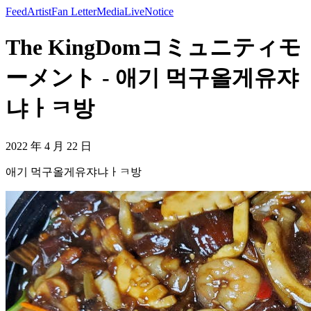
Feed
Artist
Fan Letter
Media
Live
Notice
The KingDomコミュニティモ
ーメント - 애기 먹구올게유쟈
냐ㅏㅋ방
2022 年 4 月 22 日
애기 먹구올게유쟈냐ㅏㅋ방