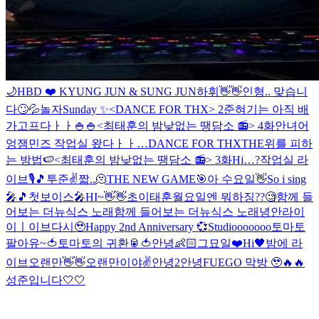
🌙
HBD ❤️ KYUNG JUN & SUNG JUN
하휘👋👋
인형.. 맞습니
다🙄💦
놀자
Sunday ✨
<DANCE FOR THX> 2
준혀기는 아직 배
가고프다ㅏㅏ🍚🍚
<최태훈의 밤낮없는 땡담소 📻> 4화
안녀어
엉
잼민즈 작업실 왔다ㅏㅏ…
DANCE FOR THX
THE위를 피하
는 방법🍉
<최태훈의 밤낮없는 땡담소 📻> 3화
Hi…?
작업실 라
이브🎙🎵
투준✌️
짧..🫠
THE NEW GAME🎯
아 수요일👋
So i sing
🎤🎵
첫보이스🎤
HI~👋👋
초이태훈
월요일엔 뭐하징??🧐
함께 들
어보는 더뉴식스 노래
함께 들어보는 더뉴식스 노래
녕안
라이
이ㅣ이브
다시🥹
Happy 2nd Anniversary 💞
Studiooooooo
토마토
팔아유~🍅
토마토의 귀환🥫🍅
안녕👶🏻
그묘일❤️
Hi🖤
밤에 라
이브
오랜만👋👋
오랜만이야✌️
안녕2
안녕
FUEGO 막방 🥹🔥🔥
성준입니다🤍🤍