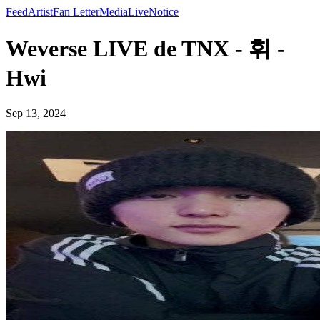
Feed
Artist
Fan Letter
Media
Live
Notice
Weverse LIVE de TNX - 휘 -
Hwi
Sep 13, 2024