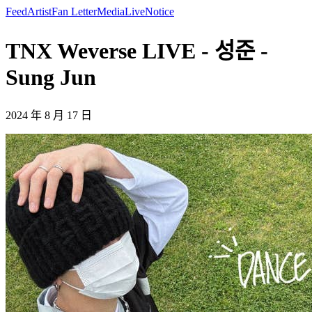
Feed
Artist
Fan Letter
Media
Live
Notice
TNX Weverse LIVE - 성준 -
Sung Jun
2024 年 8 月 17 日