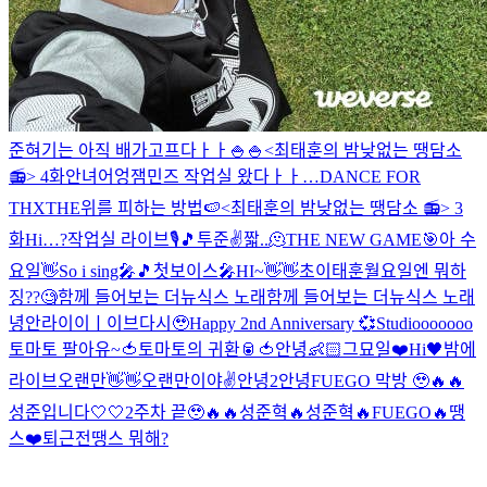
준혀기는 아직 배가고프다ㅏㅏ🍚🍚
<최태훈의 밤낮없는 땡담소
📻> 4화
안녀어엉
잼민즈 작업실 왔다ㅏㅏ…
DANCE FOR
THX
THE위를 피하는 방법🍉
<최태훈의 밤낮없는 땡담소 📻> 3
화
Hi…?
작업실 라이브🎙🎵
투준✌️
짧..🫠
THE NEW GAME🎯
아 수
요일👋
So i sing🎤🎵
첫보이스🎤
HI~👋👋
초이태훈
월요일엔 뭐하
징??🧐
함께 들어보는 더뉴식스 노래
함께 들어보는 더뉴식스 노래
녕안
라이이ㅣ이브
다시🥹
Happy 2nd Anniversary 💞
Studiooooooo
토마토 팔아유~🍅
토마토의 귀환🥫🍅
안녕👶🏻
그묘일❤️
Hi🖤
밤에
라이브
오랜만👋👋
오랜만이야✌️
안녕2
안녕
FUEGO 막방 🥹🔥🔥
성준입니다🤍🤍
2주차 끝🥹🔥🔥
성준혁🔥
성준혁🔥
FUEGO🔥
땡
스❤️
퇴근전
땡스 뭐해?