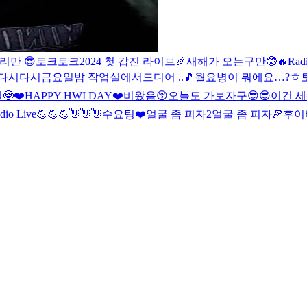
리만 😎
토크토크
2024 첫 갑진 라이브🎉
새해가 오는구만🤓🔥
Rad
다시다시
금요일밤 작업실에서
드디어 ..🎵
월요병이 뭐에요…?ㅎ
🤓
❤️HAPPY HWI DAY❤️
비왔음😚
오늘도 가보자구😎😎
이건 세
udio Live💪💪💪
👋👋👋
수요팅❤️
얼굴 좀 피자2
얼굴 좀 피자🍕
후이