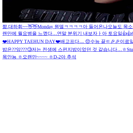
짧.대
하휘~~👋👋
Monday 뭔뎈ㅋㅋㅋㅋ
아 들어온나
오늘도 목소
랜만에 월요병을 느꼈다…
연말 분위기 내보자ㅏ
아 토요일👍👍
❤️HAPPY TAEHUN DAY❤️
배고프다.... 😔
수능 끝ㅌ🎉🎉
이료일
밥은??앙???🧐
저는 전생에 스펀지밥이었던 것 같습니다…ㅎ
St
목
안뇽 ㅎ
오랜만~~~~ ㅎ
D-2
아 추석