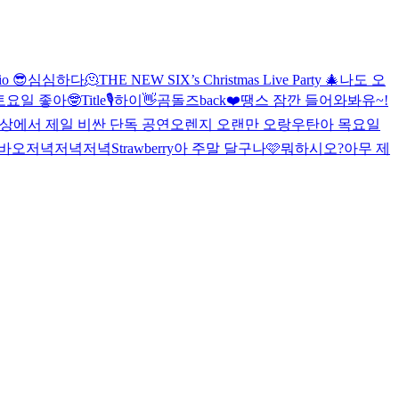
io 😎
심심하다🫠
THE NEW SIX’s Christmas Live Party 🎄
나도 오
토요일 좋아🤓
Title🎙
하이👋
곰돌즈back❤️
땡스 잠깐 들어와봐유~!
상에서 제일 비싼 단독 공연
오렌지 오랜만 오랑우탄
아 목요일
바오
저녁저녁저녁
Strawberry
아 주말 달구나🩷
뭐하시오?
아무 제