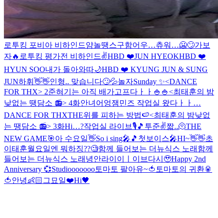
로투킹 포비아 비하인드얌
놀땡스구함
어우…츄워…🥶🙄
가보
자🔥
로투킹 평가전 비하인드✌️
HBD ❤️JUN HYEOK
HBD ❤️
HYUN SOO
내가 돌아와따
🌙
HBD ❤️ KYUNG JUN & SUNG
JUN
하휘👋👋
인형.. 맞습니다🙄💦
놀자
Sunday ✨
<DANCE
FOR THX> 2
준혀기는 아직 배가고프다ㅏㅏ🍚🍚
<최태훈의 밤
낮없는 땡담소 📻> 4화
안녀어엉
잼민즈 작업실 왔다ㅏㅏ…
DANCE FOR THX
THE위를 피하는 방법🍉
<최태훈의 밤낮없
는 땡담소 📻> 3화
Hi…?
작업실 라이브🎙🎵
투준✌️
짧..🫠
THE
NEW GAME🎯
아 수요일👋
So i sing🎤🎵
첫보이스🎤
HI~👋👋
초
이태훈
월요일엔 뭐하징??🧐
함께 들어보는 더뉴식스 노래
함께
들어보는 더뉴식스 노래
녕안
라이이ㅣ이브
다시🥹
Happy 2nd
Anniversary 💞
Studiooooooo
토마토 팔아유~🍅
토마토의 귀환🥫
🍅
안녕👶🏻
그묘일❤️
Hi🖤