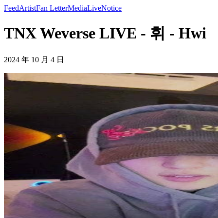
Feed
Artist
Fan Letter
Media
Live
Notice
TNX Weverse LIVE - 휘 - Hwi
2024 年 10 月 4 日