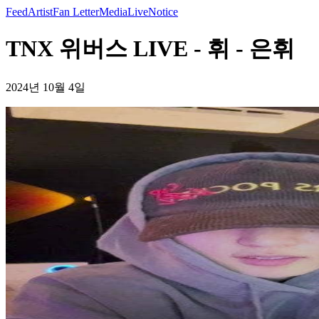
Feed
Artist
Fan Letter
Media
Live
Notice
TNX 위버스 LIVE - 휘 - 은휘
2024년 10월 4일