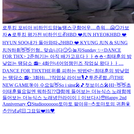
로투킹 포비아 비하인드얌
놀땡스구함
어우…츄워…🥶🙄
가보
자🔥
로투킹 평가전 비하인드✌️
HBD ❤️JUN HYEOK
HBD ❤️
HYUN SOO
내가 돌아와따
🌙
HBD ❤️ KYUNG JUN & SUNG
JUN
하휘👋👋
인형.. 맞습니다🙄💦
놀자
Sunday ✨
<DANCE
FOR THX> 2
준혀기는 아직 배가고프다ㅏㅏ🍚🍚
<최태훈의 밤
낮없는 땡담소 📻> 4화
안녀어엉
잼민즈 작업실 왔다ㅏㅏ…
DANCE FOR THX
THE위를 피하는 방법🍉
<최태훈의 밤낮없
는 땡담소 📻> 3화
Hi…?
작업실 라이브🎙🎵
투준✌️
짧..🫠
THE
NEW GAME🎯
아 수요일👋
So i sing🎤🎵
첫보이스🎤
HI~👋👋
초
이태훈
월요일엔 뭐하징??🧐
함께 들어보는 더뉴식스 노래
함께
들어보는 더뉴식스 노래
녕안
라이이ㅣ이브
다시🥹
Happy 2nd
Anniversary 💞
Studiooooooo
토마토 팔아유~🍅
토마토의 귀환🥫
🍅
안녕👶🏻
그묘일❤️
Hi🖤