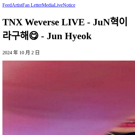
Feed
Artist
Fan Letter
Media
Live
Notice
TNX Weverse LIVE - JuN혁이
라구해😋 - Jun Hyeok
2024 年 10 月 2 日