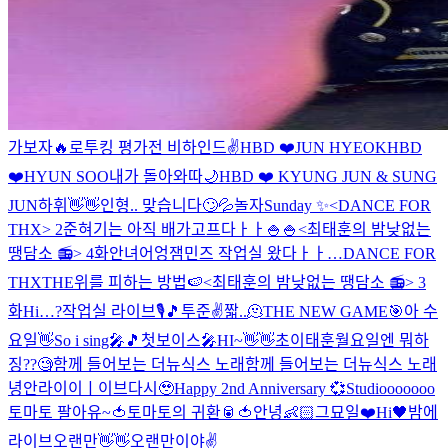
가보자🔥
로투킹 평가전 비하인드✌️
HBD ❤️JUN HYEOK
HBD
❤️HYUN SOO
내가 돌아와따
🌙
HBD ❤️ KYUNG JUN & SUNG
JUN
하휘👋👋
인형.. 맞습니다🙄💦
놀자
Sunday ✨
<DANCE FOR
THX> 2
준혀기는 아직 배가고프다ㅏㅏ🍚🍚
<최태훈의 밤낮없는
땡담소 📻> 4화
안녀어엉
잼민즈 작업실 왔다ㅏㅏ…
DANCE FOR
THX
THE위를 피하는 방법🍉
<최태훈의 밤낮없는 땡담소 📻> 3
화
Hi…?
작업실 라이브🎙🎵
투준✌️
짧..🫠
THE NEW GAME🎯
아 수
요일👋
So i sing🎤🎵
첫보이스🎤
HI~👋👋
초이태훈
월요일엔 뭐하
징??🧐
함께 들어보는 더뉴식스 노래
함께 들어보는 더뉴식스 노래
녕안
라이이ㅣ이브
다시🥹
Happy 2nd Anniversary 💞
Studiooooooo
토마토 팔아유~🍅
토마토의 귀환🥫🍅
안녕👶🏻
그묘일❤️
Hi🖤
밤에
라이브
오랜만👋👋
오랜만이야✌️