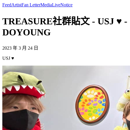
Feed
Artist
Fan Letter
Media
Live
Notice
TREASURE社群貼文 - USJ ♥️ -
DOYOUNG
2023 年 3 月 24 日
USJ ♥️