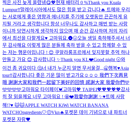
찍은 사진 늦게 올렸넹😋💖
현재 배터리 0 %
Thank you Kuala
Lumpur‼️
말레이시아에서도 많은 힘을 받고 갑니다🔥 트메와 우리
는 서로에게 좋은 영향과 에너지를 주기에 오랫동안 끈끈하게 유
지될 거라고 생각합니다 항상 너무나도 감사하고 매번 받는 사랑
이니까 당연시하게 생각하지 않으며 매 순간 감사하며 저의 자리
에서 최선을 다할게요♥️ 고마워요.
🌚🌝
오늘 생일 축하해주셔서 너
무 감사해요 이렇게 많은 분들께 축하 받을 수 있고 함께할 수 있
는 저는 행운아입니다 ! 😊 쿠알라룸프르에서 잊지못할 추억 하나
만들고 가요 😊 감사합니다 ✨
Thank you KL❤️
Good night 🌝
와
이건 좀 귀요미다 🤔
너 내가 누군지 알면 무서울걸,,,
🥱
행복♥️
Asia
tour‼️
감사합니다 좋은 기운 많이 받고가요☺️☺️☺️ 我們下次再見
哦 謝謝大家和我們一起留下美好的回憶 感謝大家 我愛你們🩵
🩵🩵🩵🩵
고마워요 타이페이💓
고마워💖 TAIPEI💖💖💖💖💖
감사
히 잘 읽을께요 너무 고마워요 ! 🤩❤️我愛你謝謝 ✨
♥️트메 사랑
해!?♥️ 🐱🐱
APPLE WATCH KiWi WATCH BANANA
WATCH
Ongredients
🤍🙃
Vkn🔥
포켓몬 데이 기념으로 내 파트너
포켓몬 자랑🖤