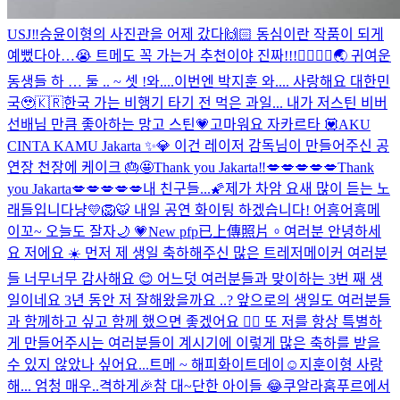
USJ‼️
승윤이형의 사진관을 어제 갔다🙌🏻 동심이란 작품이 되게
예뻤다아…😭 트메도 꼭 가는거 추천이야 진짜!!!👍🏻👍🏻
🌏 귀여운
동생들 하 … 둘 .. ~ 셋 !
와....이번엔 박지훈 와.... 사랑해요 대한민
국🥹🇰🇷
한국 가는 비행기 타기 전 먹은 과일... 내가 저스틴 비버
선배님 만큼 좋아하는 망고 스틴💗
고마워요 자카르타 💟
AKU
CINTA KAMU Jakarta ✨💎 이건 레이저 감독님이 만들어주신 공
연장 천장에 케이크 🎂🤩
Thank you Jakarta‼️
💋💋💋💋💋Thank
you Jakarta💋💋💋💋💋
내 친구들...🌠
제가 차암 요새 많이 듣는 노
래들입니다
냥💛
🦁🐯 내일 공연 화이팅 하겠습니다! 어흥어흥
메
이꼬~ 오늘도 잘자🌙 💗
New pfp
已上傳照片。
여러분 안녕하세
요 저에요 ☀️ 먼저 제 생일 축하해주신 많은 트레저메이커 여러분
들 너무너무 감사해요 😊 어느덧 여러분들과 맞이하는 3번 째 생
일이네요 3년 동안 저 잘해왔을까요 ..? 앞으로의 생일도 여러분들
과 함께하고 싶고 함께 했으면 좋겠어요 ✌🏻 또 저를 항상 특별하
게 만들어주시는 여러분들이 계시기에 이렇게 많은 축하를 받을
수 있지 않았나 싶어요...
트메 ~ 해피화이트데이☺️
지훈이형 사랑
해... 엄청 매우..격하게🎉
참 대~단한 아이들 😂
쿠알라훔푸르에서