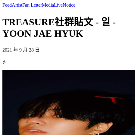
Feed
Artist
Fan Letter
Media
Live
Notice
TREASURE社群貼文 - 일 -
YOON JAE HYUK
2021 年 9 月 28 日
일