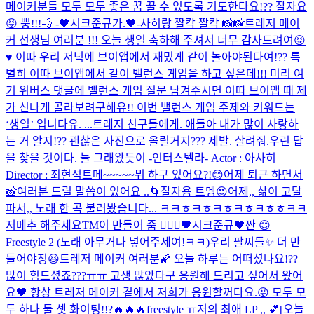
메이커분들 모두 모두 좋은 꿈 꿀 수 있도록 기도한다요!?? 잘자요
😝 뿡!!!💨 -🖤시크준규가.🖤-
사히랑 짤칵 짤칵 📸📸
트레저 메이
커 선생님 여러분 !!! 오늘 생일 축하해 주셔서 너무 감사드려여😝
♥️ 이따 우리 저녁에 브이앱에서 재밌게 같이 놀아야된다여!?? 특
별히 이따 브이앱에서 같이 밸런스 게임을 하고 싶은데!!! 미리 여
기 위버스 댓글에 밸런스 게임 질문 남겨주시면 이따 브이앱 때 제
가 신나게 골라보려구해유!! 이번 밸런스 게임 주제와 키워드는
‘생일’ 입니다유. ...
트레저 친구들에게. 애들아 내가 많이 사랑하
는 거 알지!?? 괜찮은 사진으로 올릴거지??? 제발. 살려줘.
우린 답
을 찾을 것이다. 늘 그래왔듯이 -인터스텔라- Actor : 아사히
Director : 최현석
트메~~~~~뭐 하구 있어요?!😊
어제 퇴근 하면서
📸
여러분 드릴 말씀이 있어요 ..
🌀
잘자용 트멩😍
어제,, 삶이 고달
파서,, 노래 한 곡 불러봤습니다... ㅋㅋㅎㅋㅎㅋㅎㅋㅎㅋㅎㅎㅋㅋ
저메추 해주세요
TM이 만들어 줌 🧚🏻‍♀️
🖤시크준규🖤
짠 😊
Freestyle 2 (노래 아무거나 넣어주세여!ㅋㅋ)
우리 팔찌들✨ 더 만
들어야징😆
트레저 메이커 여러분🌠 오늘 하루는 어떠셨나요!??
많이 힘드셨죠???ㅠㅠ 고생 많았다구 응원해 드리고 싶어서 왔어
요🖤 항상 트레저 메이커 곁에서 저희가 응원할꺼다요.😝 모두 모
두 하나 둘 셋 화이팅!!?🔥🔥🔥
freestyle ㅠ
저의 최애 LP ,, 💕
[오늘