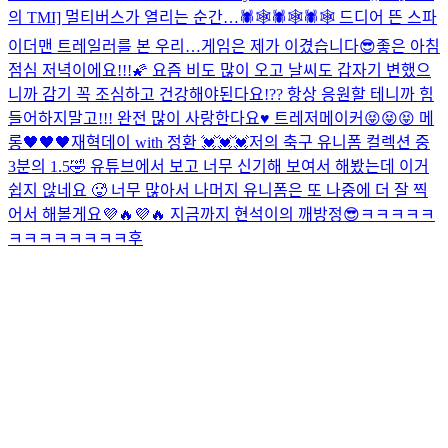
의 TMI] 멀티버스가 열리는 순간…🕷🕸🕷🕸🕷🕸 드디어 뜬 스파
이더맨 트레일러를 본 우리…
게임은 제가 이겼습니다😎
좋은 아침
점심 저녁이에요!!!🌠 요즘 비도 많이 오고 날씨도 갑자기 변했으
니까 감기 꼭 조심하고 건강해야된다요!?? 항상 응원할 테니까 힘
들어하지말고!!! 완전 많이 사랑한다요♥️ 트레저메이커😝😝😝 메
롱🖤🖤🖤
재혁데이 with 정환 💓💓💓
저의 축구 유니폼 컬렉션 중
3분의 1.5🤣 유튜브에서 보고 너무 신기해 보여서 해봤는데 이거
쉽지 않네요 🥵 너무 많아서 나머지 유니폼은 또 나중에 더 잘 찍
어서 해볼게요💜🔥💜🔥 지금까지 현석이의 깨방정😎ㅋㅋㅋㅋㅋ
ㅋㅋㅋㅋㅋㅋㅋㅋ후