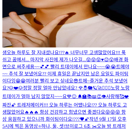
생
오늘 하루도 잘 지내셨나요!??🔥 너무너무 고생많았어요!!! 푹
쉬고 꿈에서... 마지막 사진에 제가 나오길...😝😝😝♥️
😉😲
배경 화
면으로 써주세용~~💕💕 빨리 트데이에서 만나요~~~😭😭
트메야
~~ 추석 잘 보냈어요?? 이제 휴일은 끝났지만 남은 요일도 파이팅
이다잉😁😁
여러분 빨리 보고 싶네요😎
트메~즐거운 추석 보냈어
요?🐶❤️🐶
정말 정말 얼마 안남았네요? 🌹🤴🐘🪐🚀
🙇🏻‍♂️
노랑 노랑
트데이가 얼마 남지 않았지~~~요💙😊 🔔🏫📚📖👏
👁
사랑해🥰❤️
짜잔🌠 트레저메이커!!! 오늘 하루는 어땠나요!?? 오늘 하루도 고
생많았어요🔥🔥🔥 항상 건강하고 힘냈으면 좋겠다요😝😝😝 항
상 응원하고 있으니까 화이팅이다요!???🖤🌠
작년 9월 17일 오후
5시에 찍은 동영상⭐️
하나, 둘, 셋!
브이로그 6초 ✂️
오늘 밤 트레저