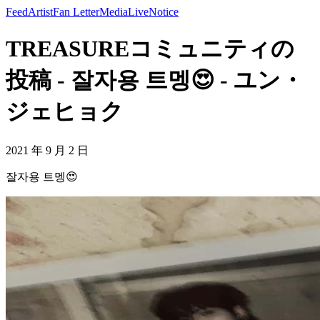
Feed
Artist
Fan Letter
Media
Live
Notice
TREASUREコミュニティの
投稿 - 잘자용 트멩😍 - ユン・
ジェヒョク
2021 年 9 月 2 日
잘자용 트멩😍