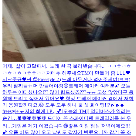
어제,, 삶이 고달파서,, 노래 한 곡 불러봤습니다... ㅋㅋㅎㅋㅎ
ㅋㅎㅋㅎㅋㅎㅎㅋㅋ
저메추 해주세요
TM이 만들어 줌 🧚🏻‍♀️
🖤
시크준규🖤
짠 😊
Freestyle 2 (노래 아무거나 넣어주세여!ㅋㅋ)
우리 팔찌들✨ 더 만들어야징😆
트레저 메이커 여러분🌠 오늘
하루는 어떠셨나요!?? 많이 힘드셨죠???ㅠㅠ 고생 많았다구 응
원해 드리고 싶어서 왔어요🖤 항상 트레저 메이커 곁에서 저희
가 응원할꺼다요.😝 모두 모두 하나 둘 셋 화이팅!!?🔥🔥🔥
freestyle ㅠ
저의 최애 LP ,, 💕
[오늘의 TMI] 멀티버스가 열리는
순간…🕷🕸🕷🕸🕷🕸 드디어 뜬 스파이더맨 트레일러를 본 우
리…
게임은 제가 이겼습니다😎
좋은 아침 점심 저녁이에요!!!
🌠 요즘 비도 많이 오고 날씨도 갑자기 변했으니까 감기 꼭 조