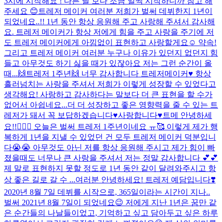
3시에 시작해요 ! 다른 날 보다 조금 일찍 시작하니까 참고 해
주세요 😊
트레저 메이커 여러분 저희가 벌써 데뷔한지 1년이
되었네요..!! 1년 동안 항상 응원해 주고 사랑해 주셔서 감사해
요. 트레저 메이커가 항상 저에게 힘을 주고 사랑을 주기에 저
도 트레저 메이커에게 아낌없이 표현하고 사랑할게요☺️ 약속!
그리고 트레저 메이커 여러분 누구나 이유가 있던지 없던지 힘
들고 아무것도 하기 싫을 때가 있잖아요 저는 그런 순간이 올
때...
🙌트레저 1주년🙌 너무 감사합니다 트레저메이커♥️ 항상
흘러넘치는 사랑을 주셔서 저희가 이렇게 성장할 수 있었다고
생각해요! 사랑하고 감사하다는 말보다 더 큰 표현을 할 수가
없어서 아쉽네요...더 더 성장하고 좋은 영향력을 줄 수 있는 트
레저가 돼서 꼭 보답하겠습니다♥️사랑합니다♥️
트메 안녕하세
요!!🙋🏻‍♂️ 오늘은 벌써 트레저 1주년이네요 ㅠ🥰 이렇게 제가 행
복하게 1년을 지낼 수 있었던 건 모두 트레저 메이커 덕분입니
다😭😭 아무것도 아닌 저를 항상 응원해 주시고 제가 힘이 빠
졌을때도 너무나 큰 사랑을 주셔서 저는 정말 감사합니다 💕💕
제 말로 표현하지 못할 정도로 1년 동안 같이 달려와주시고 항
상 좋은 길로 갈 수 ...
여러분 안녕하세요! 트레저 예담입니다❣️
2020년 8월 7일 데뷔를 시작으로, 365일이라는 시간이 지나..
벌써 2021년 8월 7일이 되었네요😉 저에게 지난 1년은 꿈만 같
은 순간들의 나날들이었고, 기억하고 싶고 담아두고 싶은 하루