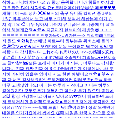
심하고 건강해야된다요!?? 항상 응원할 테니까 힘들어하지말
고!!! 완전 많이 사랑한다요♥️ 트레저메이커😝😝😝 메롱🖤🖤🖤
재혁데이 with 정환 💓💓💓
저의 축구 유니폼 컬렉션 중 3분의
1.5🤣 유튜브에서 보고 너무 신기해 보여서 해봤는데 이거 쉽
지 않네요 🥵 너무 많아서 나머지 유니폼은 또 나중에 더 잘 찍
어서 해볼게요💜🔥💜🔥 지금까지 현석이의 깨방정😎ㅋㅋㅋ
ㅋㅋㅋㅋㅋㅋㅋㅋㅋㅋ후
아들아 ..
인가연구소 취직할래 ?
트레
저 월드 🍭🎡🎠
탑선배님 파트부터 뒷부분은 위버스에 올리기
😎🤩🤗💜🔥💜🔥
음 ~ 오랜만에 운동 ^^
여러분 덕분에 정말 행
복합니다 감사합니다 これからも周りの方々への感謝を忘れ
ずに逞しい人間になります
7월의 소중했던 기억들...♥️♥️
요시랑
도 찰칵찰칵📸
모든 트레저 메이커 여러분… 너무나도 감사합
니다… 진짜 진짜 진짜 이 R.O.D커버였던게 이렇게나…하 도
저히 가만히 있을수 없어서 저도 한번 해봤어요ㅎ💜🔥💜🔥 진
짜 다 너무 감사해요🥺🥺
트레저메이커 여러분!!!♥️ 오늘 하루
너무 고생많았다요! 어디는 하루의 시작이고 어디는 하루의
끝이겠지만 모두모두가 행복하고 알찬 하루가 됐으면 좋겠네
요🙌 항상 건강하시고 아프지말아요!??🐨
썸머 캠프하면 트레
저 트레저하면 썸머캠프💜🔥💜🔥
트메!!!!! 저에게 궁금한거 있
어요?????? 다~~~~~말해 드립니닷!!😘
여러분 ! 정말 오랜만에
내일은 인기가요에서 뵙네요 👏🏻 내일은 한국 시간으로 오후