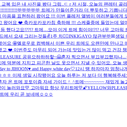
. 교복 입은 내 사진을 봤다 그립..ㄷ r 저 시절, 오늘의 팬레터 골
!!!!!!!!!!!!!🫶🫶🫶🫶🫶 트메가 만들어준거라 더 뿌듯하고 기쁩니다
마음을 표현하러 왔어요 !!! 이번 플레저 앨범이 여러분들에게 
고 왔어요 ❤️ 축카포카포카칩 축하해 !!! 스케줄중에 들었는데 얼
서 1등 했다고요!??!? 트메…모야 이게 트메 힘이야!?!? 너무 고마
 아이패드에서 요새 그리는것들✌️
1주 차✌🏻
INKIGAYO 많관부🫶🏼
생일 
어요 🤩
옐로우로 컴백해서 이쁜 우리 트메도 오랜만에 만나고 
고 ❤️ 이번주도 마무리 되어 가는데 맛있는거 많이 먹고 건강 
PLEASURE 공유
으하하하핳~🤗
혼자 찍으면서 부끄부끄했쟈나...☺
 트메 덕분에 지치고 피곤한 날도 웃으면서 지낼 수 있어요. 오늘
o JIHOON♥️ and Happy white day🤍
12시 땡 하자마자 엄청나
ㅎ 이제 생일 시작됐어요 오늘 하루는 저 보다 더 행복해주세요 
혼자 온 트메 포토이즘 자세 가이드 ^_^
트메~~~~~~~~ 재밌게 놀고
이 놀러와요💛 고마워요 항상 우리트메💛🌠
YELLOW와PLEA
트메 우리 곧 보네에☺️☺️☺️