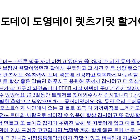
- 도데이 도영데이 렛츠기릿 할거야
트메~~~ 팬콘 막공 까지 마치고 왔어요 😆 3일이란 시간 동안
보람찬 한달이였던것 같아서 뿌듯하고 그 시간 만큼 성장 했으리
 이어서 팬콘서트 3일차까지 트메 덕분에 건강하고 행복하게 마무리
만큼 항상 좋은 말씀만 해주시고 응원해 주셔서 감사하고 더 열심
서트가 잘 마무리 되었습니다 👍🏻👍🏻 사실 이번에 준비기간이 
 있었어요 😊 3일동안 트레저를 찾아와주셔서 감사합니다 ! 공연 
어 특별한 추억으로 남았으면 하는 공연이었어요 3일 동안 우리 
 포스트잇과 사연에서 오는 글 들로 조금 더 가까워짐을 느끼기도 하
요🙏 트메의 사랑으로 살아갈 수 있음에 항상 감사하고 또 감사합
추억 만들고 또 놀아요 갑자기 추워진 날씨 옷 따뜻하게 입고 다들 
만에 인사 드려요 코코입니당 🥰
막방 까지 함께 해준 트메 너무 
며 곧 만나요 사랑통통해
막방까지 정말 재밌고 행복하게 지낼수