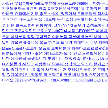
사랑해 우리트메💛
Yellow💛
트메 노랑해🤗💛
팬레터 보다가 ㅠ..
친구들💛
오늘 요근께 잔뜩 🫶🏼🫶🏼🫶🏼
트메 1등 고마워요 !!!!
안해요 쇼챔에서 기분 좋은 소식이 있었어서 트메분들께 감사의 
ㅎㅎㅎㅎ 너무 고마워요 👍🏻
트메 우리 쇼챔 1등 했다는 소식 듣
☺️ 남은 활동도 화이팅통통
엥….!??????? 옐로우가 쇼챔프에
💛💛💛💛💛💛💛💛💛💛
Kurt Yobain🤣 📸사히 LEYON 🤣
트메 여러분들 정말 고마워요 여러분들 덕분에 행복한 생일 보냈
날이 였으면 좋겠네요 오늘 하루도 트메와 함께여서 너무 행복했
Marie Claire!
사르르🩵 오늘도 트메덕분에 행복다르르르르🌠😝
러분들에게 언제나 좋은 아티스트가 될 수 있길 노력할게요 :)
니다 😘
사진을 올렸습니다.
첫방 너무 재밌었습니다 Happy birthday t
여러분들의 진심과 사랑을 다 읽는다 생각하고 열심히 볼게요 ㅎㅎ
팝업 즐겨주오 ✌🏻 이렇게 사진 찍는 거 추천이오 둘이 온 트메 
업 갔다옴💛
이번 활동도 잘 부탁드려요💛 내일 팝업스토어도 많
바라요 ✌🏻
Yellow💛
Let’go‼️‼️‼️‼️‼️
D-1🫶‼️‼️‼️‼️‼️
Good night ...🌙 D-1