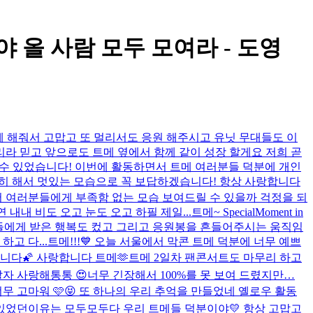
 올 사람 모두 모여라 - 도영
 함께 해줘서 고맙고 또 멀리서도 응원 해주시고 유닛 무대들도 이
라 믿고 앞으로도 트메 옆에서 함께 같이 성장 할게요 저희 곧
할 수 있었습니다! 이번에 활동하면서 트메 여러분들 덕분에 개인
히 해서 멋있는 모습으로 꼭 보답하겠습니다! 항상 사랑합니다
짧아서 여러분들에게 부족함 없는 모습 보여드릴 수 있을까 걱정을 되
내내 비도 오고 눈도 오고 하필 제일...
트메~ SpecialMoment in
트메들에게 받은 행복도 컸고 그리고 응원봉을 흔들어주시는 움직임
고 다...
트메!!!💙 오늘 서울에서 막콘 트메 덕분에 너무 예쁘
니다🌠 사랑합니다 트메🫶
트메 2일차 팬콘서트도 마무리 하고
잘자 사랑해통통 😍
너무 긴장해서 100%를 못 보여 드렸지만…
너무 고마워 🩷😝 또 하나의 우리 추억을 만들었네 옐로우 활동
있었던이유는 모두모두다 우리 트메들 덕분이야💛 항상 고맙고