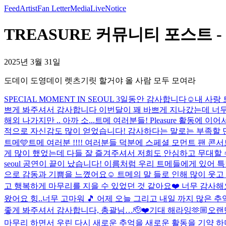
Feed
Artist
Fan Letter
Media
Live
Notice
TREASURE 커뮤니티 포스트 
2025년 3월 31일
도데이 도영데이 렛츠기릿 할거야 올 사람 모두 모여라
SPECIAL MOMENT IN SEOUL 3일동안 감사합니다☺️
내 사랑 
쁘게 봐주셔서 감사합니다 이번달이 꽤 바쁘게 지나갔는데 너무 
해외 나가지만 .. 아까 소...
트메 여러분들! Pleasure 활동에
적으로 자신감도 많이 얻었습니다! 감사하다는 말로는 부족할 
트메🩵
트메 여러분 !!!! 여러분들 덕분에 스페셜 모먼트 팬 콘
게 많이 했었는데 다들 잘 즐겨주셔서 저희도 안심하고 무대할 수
seoul 공연이 끝이 났습니다! 이름처럼 우리 트메들에게 있
으로 감동과 기쁨을 느꼈어요☺️ 트메의 말 들로 인해 많이 웃고
고 행복하게 마무리를 지을 수 있었던 것 같아요❤️ 너무 감사해
왔어요 힝..너무 고마워 🎵 어제 오늘 그리고 내일 까지 많은 
좋게 봐주셔서 감사합니다, 총괄님…🫡❤️
기대 해라잉🫶🏼
오랜
마무리 하면서 우린 다시 새로운 추억을 새로운 활동을 기약 하