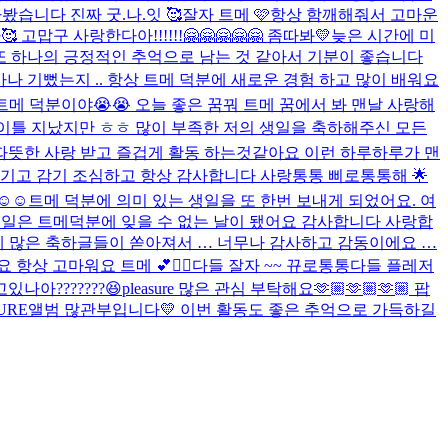
라봤습니다 진짜 굿.나.잇 🥰
잘자 트메 🩷
항상 함깨해줘서 고마운
🥰 고맙구 사랑한다아!!!!!!🤗🤗🤗🤗🤗 좀따봐💛
늦은 시간에 미
또 하나의 긍정적인 추억으로 남는 것 같아서 기분이 좋습니다
마나 기뻤는지 .. 항상 트메 덕분에 새로운 경험 하고 많이 배워요
워 트메 덕분이야😭😭 오늘 좋은 꿈꿔 트메 꿈에서 봐 맨날 사랑해
이틀 지났지만 ㅎㅎ 많이 부족한 저의 생일을 축하해주신 모든
따뜻한 사랑 받고 즐겁게 활동 하는것같아요 이런 하루하루가 맨
챙기고 감기 조심하고 항상 감사합니다 사랑통통 삐로통통해 🌟
️☺️
트메 덕분에 의미 있는 생일을 또 한번 보내게 되었어요. 여
 생일은 트메덕분에 잊을 수 없는 날이 됐어요 감사합니다 사랑합
게 많은 축하글들이 쏟아져서 … 너무나 감사하고 감동이에요 …
항상 고마워요 트메 💕✌🏻
다들 잘자 ~~ 뀨로통통
다들 플레저
있나아???????😆
pleasure 많은 관심 부탁해요🫶🏼🫶🏼🫶🏼 팝
SURE앨범 많관부입니다💛 이번 활동도 좋은 추억으로 가득하길