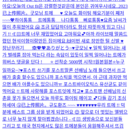
아요!
오늘의 Out fit은 강렬한것같은데 본인은 귀여우시네요..
2023
已上传照片。
굿모닝 트메___♥️ 오늘도 화이팅 해요
기분이 째저
~~~💖
하이통통__ 트메통통__ 나다통통__삐로통통♥️
요즘 날씨가
많이 추워졌어요 🥶 조금 답답하더라도 항상 따뜻하게 입고 다니
기 !! 🤙🏻
트메 너무 재밌었어요 고마워요💕
아까 라이브때 말씀드
렸던 현석이형이랑만든 집이에요.🙌
이번 새로 장만한 털 신발 ♥️
장난꾸러기 ___🙈
💖💖ありがとう~
♥️
굿모닝 ♥️ 일찍 일어나는 새
가 벌레를 잡아 먹는다 라는 속담이 있듯이 일찍 일어나는 트메가
위버스 댓글을 단다 ! ___⭐️ 선착순 5000명 시작!!
원본
원본⭐️
누구
일까요~?♥️
포스트 쓰기를 포스트말론 선배님 노래 들으면서 쓰고
배가 출출 할수도 있으니까 포스틱을 먹으면서, 아 근데 과자만 먹
으면 배가 아플수도 있으니까ㅠ 포스트바이오틱스 유산균도 같이
먹어요 !! 트메 사랑해를 포스트잇에 적고♥️ 포스트맨 선배님의 신
촌을 못가 들으면서 오늘 하루도 화이팅 메이꼬 💕
다들 감기 조심
하세여 🤧
已上传照片。
규도환즈 ~~~ ♥️♥️♥️♥️♥️♥️♥️
우리 트메 !! 덕
분에 베스트 그룹 상을 받게 되었어요 😊 앞으로 더 멋있는 앨범으
로 너무 늦지 않게 찾아뵙겠습니다 - 🤙🏻 생방송으로 보신분들
그리고 또 태국 현지에서도 많은 트메분들이 응원해주셔서 뜨겁