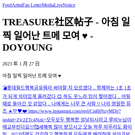
Feed
Artist
Fan Letter
Media
Live
Notice
TREASURE社区帖子 - 아침 일
찍 일어난 트메 모여 ♥️ -
DOYOUNG
2023 年 1 月 27 日
아침 일찍 일어난 트메 모여 ♥️
💣
롯데월드
행복공유
뭐라 써야할 지 모르겠다 .. 함께하는 1초 1초
가 되게 의미있게 흘러갔다 😊 하도 웃느라 입이 찢어졌다 .. 어릴
때로 돌아간 것 같았다 .. 나에게는 너무 큰 사람 !! 나의 영원한 뮤
즈 ☀️💛🖤❤️ https://www.instagram.com/reel/Cnl0iNzyMDt/?
igshid=Zjc2ZTc4Nzk=
모두모두 행복한 설날되시라고 루비누님이
애교부린다요!!!🥰
새해복 많이 받으시고 오늘 하루 마무리도 화이
팅.. 2023년에도 건강하고 행복하게 모두에게 배려하며 살아가보