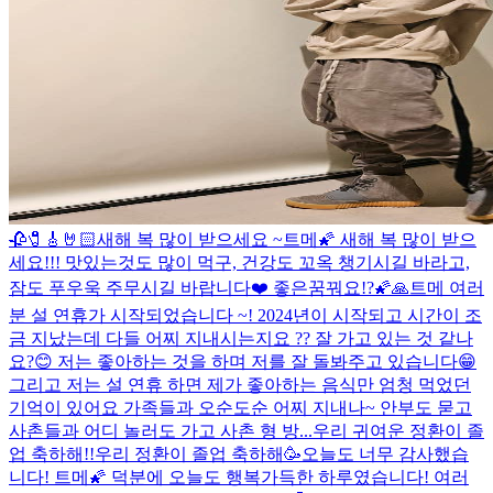
🥀🧷🎸🤘🏻
새해 복 많이 받으세요 ~
트메🌠 새해 복 많이 받으
세요!!! 맛있는것도 많이 먹구, 건강도 꼬옥 챙기시길 바라고,
잠도 푸우욱 주무시길 바랍니다❤️ 좋은꿈꿔요!?🌠🙏
트메 여러
분 설 연휴가 시작되었습니다 ~! 2024년이 시작되고 시간이 조
금 지났는데 다들 어찌 지내시는지요 ?? 잘 가고 있는 것 같나
요?😊 저는 좋아하는 것을 하며 저를 잘 돌봐주고 있습니다😁
그리고 저는 설 연휴 하면 제가 좋아하는 음식만 엄청 먹었던
기억이 있어요 가족들과 오순도순 어찌 지내나~ 안부도 묻고
사촌들과 어디 놀러도 가고 사촌 형 방...
우리 귀여운 정환이 졸
업 축하해!!
우리 정환이 졸업 축하해🥳
오늘도 너무 감사했습
니다! 트메🌠 덕분에 오늘도 행복가득한 하루였습니다! 여러