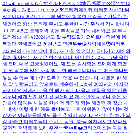
이 with ma idolz
もうすぐルトちゃんの地元 福岡で公演ですね
🫶🏻楽しみましょうトゥメ💖
트레저메이커 여러분 새해가 밝
았습니다⭐️ 2023년은 트메 덕분에 행복한 조각들로 가득한 한
해였어요 항상 응원해 주시고 무한한 사랑 주셔서 감사합니다
🙇‍♂️ 2024년도 트레저와 좋은 추억들로 가득 채워봐요 잘 부탁
드리겠습니다😊
2024년도 잘 부탁드릴게요🫶
트메 덕분에 행
복했던 한해였어요 2024년도 만관부❤️😘사랑해용🐉
여러분
2023년의 마지막 날이네요. 또 마침 일요일이 끝나가고 새해와
함께 찾아오는 새로운 한주입니다. 이번 한주, 아니 그냥 올한
해 트메 너무 고생많았어요. 제 모든 감사함은 트메에게 향했
고 또 덕분에 많은 사랑 받는 한 해였습니다👍 그 어느 하나도
놓칠 수 없는 매 순간 모든 게 잊을 수 없습니다. 새로운 한 해
도 잘 부탁드리고 앞으로도 계속해서 ...
벌써 2023년의 마지막
날이네요 저에게는 올 한 해가 많은 배움과 경험을 얻은 만큼
너무나 짧게 느껴졌던 것 같은데요 제 주변에 너무나 좋은 사
람들이 많다는 사실을 한번 더 깨닫게 되는 해였던 것 같습니
다 항상 이렇게 한 해를 돌아보고 나면 아쉬움이 많이 남는 것
같아요 여러분들에게도 좋은 추억이 많이 떠오르는 한 해가 되
길 바라고 여러분들이 주시는 응원...
다들 잘지내시고 있나요
😁
어제 저녁
트메 노래 추천~~🍭🍬🍫🍩
크리스마스는 다들 잘