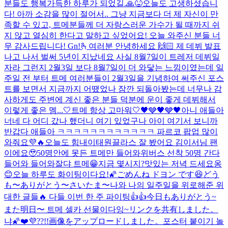
분들도 행복가득한 하루가 되었길.🙏😝
오늘도 고생하셨습니
다! 아까 소감을 많이 절어서.. 그냥 지금보다 더 제 자신이 만
족할 수 있고, 트메분들께 더 자랑스러운 가수가 될 때까지 쉬
지 않고 열심히 한다고 말하고 싶었어요! 오늘 와주신 분들 너
무 감사드립니다! Gn!
🫰
여러분 안녕하세요 🙌🏻 제 데뷔 발표
나고 나서 벌써 5년이 지났네요 사실 8월7일이 트레저 데뷔일
자라 그런지 2월3일 보다 8월7일이 더 와닿는 느낌이였는데 일
주일 전 부터 트메 여러분들이 2월3일을 기념하여 써주신 포스
트를 보면서 지금까지 어땠었나 잠깐 되돌아봤는데 너무나 감
사하게도 주변에 계신 좋은 분들 덕분에 운이 좋게 데뷔해서
이렇게 좋은 멤...
🤍트메 항상 고마워🤍
🖤🩶🖤🩶🖤
아니 애들아
너네 다 어디 갔나 했더니 여기 있었구나 아이 여기서 보니까
반갑다 애들아 ㅋㅋㅋㅋㅋㅋㅋㅋㅋㅋㅋㅋ 파르코 팝업 많이
와줘요💜🔥
오늘도 힘내
이태원끌라스 잘 봤어요 김이서님 팬
이에요🥹
50명안에 못든 트메만 들어와
위버스 선착 50명 간다
들어와 들어와
잘댜 트메😁
지금 몇시지?
맛있는 저녁 드세요옹
😊
오늘 하루도 화이팅이다요!🌠
ごめんね ドヨン です😆
どう
も〜ありがとう〜さいたま〜
나와 나의 일주일을 위로해준 위
대한 글들🔥 다들 이번 한 주 파이팅👍👍
今日もありがとう~
また明日〜 트메 셀카 선물이다잉~
リンクを共有しました。
냐🌠
❤️💜??!!
画像をアップロードしました。
포스터 붙이기 놀