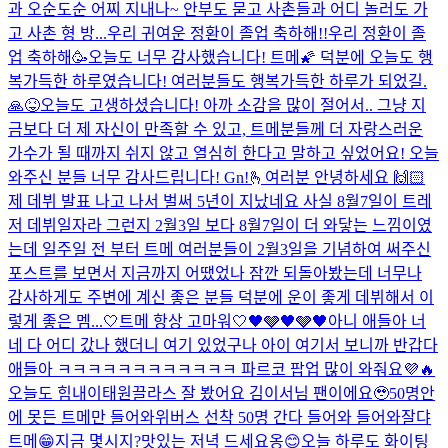
과 오순도순 어찌 지내나~ 안부도 묻고 사촌들과 어디 놀러도 가
고 사촌 형 방...
우리 귀여운 정환이 졸업 축하해!!
우리 정환이 졸
업 축하해🥳
오늘도 너무 감사했습니다! 트메🌠 덕분에 오늘도 행
복가득한 하루였습니다! 여러분들도 행복가득한 하루가 되었길.
🙏😝
오늘도 고생하셨습니다! 아까 소감을 많이 절어서.. 그냥 지
금보다 더 제 자신이 만족할 수 있고, 트메분들께 더 자랑스러운
가수가 될 때까지 쉬지 않고 열심히 한다고 말하고 싶었어요! 오늘
와주신 분들 너무 감사드립니다! Gn!
🫰
여러분 안녕하세요 🙌🏻
제 데뷔 발표 나고 나서 벌써 5년이 지났네요 사실 8월7일이 트레
저 데뷔일자라 그런지 2월3일 보다 8월7일이 더 와닿는 느낌이였
는데 일주일 전 부터 트메 여러분들이 2월3일을 기념하여 써주신
포스트를 보면서 지금까지 어땠었나 잠깐 되돌아봤는데 너무나
감사하게도 주변에 계신 좋은 분들 덕분에 운이 좋게 데뷔해서 이
렇게 좋은 멤...
🤍트메 항상 고마워🤍
🖤🩶🖤🩶🖤
아니 애들아 너
네 다 어디 갔나 했더니 여기 있었구나 아이 여기서 보니까 반갑다
애들아 ㅋㅋㅋㅋㅋㅋㅋㅋㅋㅋㅋㅋ 파르코 팝업 많이 와줘요💜🔥
오늘도 힘내
이태원끌라스 잘 봤어요 김이서님 팬이에요🥹
50명안
에 못든 트메만 들어와
위버스 선착 50명 간다 들어와 들어와
잘댜
트메😁
지금 몇시지?
맛있는 저녁 드세요옹😊
오늘 하루도 화이팅