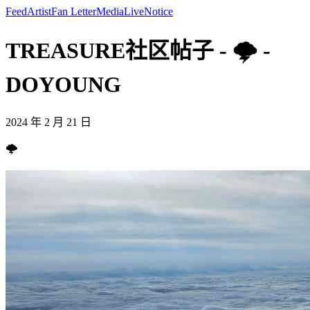
Feed
Artist
Fan Letter
Media
Live
Notice
TREASURE社区帖子 - 🌩 -
DOYOUNG
2024 年 2 月 21 日
🌩