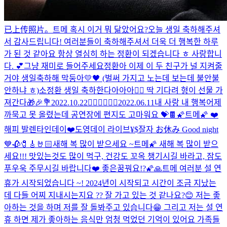
已上传照片。
트메 혹시 이거 뭐 닮았어요?
오늘 생일 축하해주셔
서 감사드립니다! 여러분들이 축하해주셔서 더욱 더 행복한 하루
가 된 것 같아요 항상 열심히 하는 정환이 되겠습니다 ㅎ 사랑합니
다. 💕
그냥 재미로 들어주세요
정환아 이제 이 두 친구가 널 지켜줄
거야 생일축하해 막둥아💛🖤 (벌써 가지고 노는데 보는데 불안불
안하냐 ㅎ)
소정환 생일 축하한다아아아❤️‍🔥 딱 기다려 형이 선물 가
져간다🎁🎉💐
2022.10.22
❤️‍🔥❤️‍🔥❤️‍🔥
2022.06.11
내 사랑 내 행복
어제
까묵고 못 올렸는데 공연장에 편지도 고마워요 💝🍫
🌠트메🌠 ❤️
해피 발렌타인데이❤️
도영데이 라이브
¥$
잘자 お休み Good night
💙
🥀🧷🎸🤘🏻
새해 복 많이 받으세요 ~
트메🌠 새해 복 많이 받으
세요!!! 맛있는것도 많이 먹구, 건강도 꼬옥 챙기시길 바라고, 잠도
푸우욱 주무시길 바랍니다❤️ 좋은꿈꿔요!?🌠🙏
트메 여러분 설 연
휴가 시작되었습니다 ~! 2024년이 시작되고 시간이 조금 지났는
데 다들 어찌 지내시는지요 ?? 잘 가고 있는 것 같나요?😊 저는 좋
아하는 것을 하며 저를 잘 돌봐주고 있습니다😁 그리고 저는 설 연
휴 하면 제가 좋아하는 음식만 엄청 먹었던 기억이 있어요 가족들