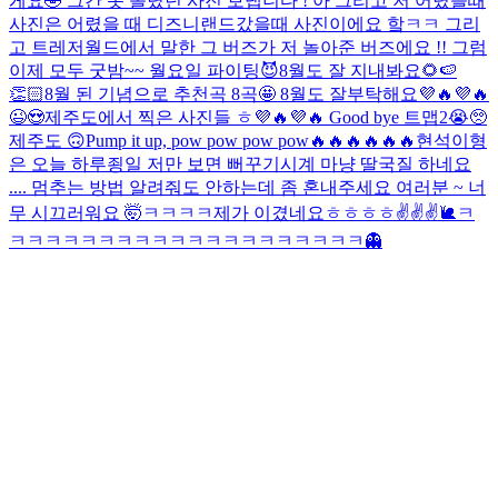
게요🤣 그간 못 올렸던 사진 보냅니다 ! 아 그리고 저 어렸을때
사진은 어렸을 때 디즈니랜드갔을때 사진이에요 핰ㅋㅋ 그리
고 트레저월드에서 말한 그 버즈가 저 놀아준 버즈에요 !! 그럼
이제 모두 굿밤~~ 월요일 파이팅😈
8월도 잘 지내봐요🌻🍉
👏🏻
8월 된 기념으로 추천곡 8곡🤩 8월도 잘부탁해요💜🔥💜🔥
😉😍
제주도에서 찍은 사진들 ㅎ💜🔥💜🔥 Good bye 트맵2😭🥺
제주도 🙃
Pump it up, pow pow pow pow🔥🔥🔥🔥🔥🔥
현석이형
은 오늘 하루죙일 저만 보면 뻐꾸기시계 마냥 딸국질 하네요
.... 멈추는 방법 알려줘도 안하는데 좀 혼내주세요 여러분 ~ 너
무 시끄러워요 🤯
ㅋㅋㅋㅋ
제가 이겼네요ㅎㅎㅎㅎ✌️✌️✌️
🐌
ㅋ
ㅋㅋㅋㅋㅋㅋㅋㅋㅋㅋㅋㅋㅋㅋㅋㅋㅋㅋㅋㅋ
👻