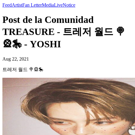
Feed
Artist
Fan Letter
Media
Live
Notice
Post de la Comunidad
TREASURE - 트레저 월드 🍭
🎡🎠 - YOSHI
Aug 22, 2021
트레저 월드 🍭🎡🎠