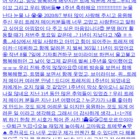
어 주시고, 항상 행복하게 해주시는 트메 덕분에 저도...
우리 메
이꼬 그리고 우리 멤버들❤️ 1주년 축하해요 !!!!!!!!!!!!!!!! 눈물
난다 눈물 나 😭😭 2020/8/7 부터 많이 사랑해 주시고 응원해
주신 우리 트레저 메이커분들께 너무 고맙고 사랑한다고 말하
고 싶어요 아낌없이 다 주고 싶은 마음입니다😍 분명 BOY 활
동할 때가 저번주 토요일 같은데 ..? 1년이 지났다고 ?😱 ㅎㅎ
훙...
세상에서 제일 사랑하고 아끼고 힘이 되어주는 트레저 메
이커~! 데뷔하고 함께 달려온 지 벌써 365일 ! 1년이 되었어요
🤩 작년 8월 7일에 기자회견하구 브이라이브 하면서 울고불고
행복해하던 그 날이 엊그제 같은데 벌써 1주년을 맞이했어요
ㅠㅠㅠ 우리 진짜 추억 많잖아요🥺 데뷔 방송을 보면서 함께
행복해했고, 트맵을 보면서 함께 웃었고, 브이라이브, 위...
트레
저 메이커 여러분 안녕 ! 드디어 트레저의 1주년이 되었네요
저에게는 오지 않을 것 같았던 1주년이 막상 찾아오니 실감이
나질 않네요 지난 1년 동안 많은 추억들이 있었죠 ? 우리 트레
저 메이커 분들은 지난 1년 어땠어요 ? 누군가가 나를 좋아하
게 만드는 것도 되게 어려운 일 이지만 응원하는 것도 되게 어
려운 일 이라고 생각해요 그래서 더 감사하게 생각...
1+1=?
데
뷔 하기 한참 전 시호가 찍어 준 사진 !
👻😬😘🙂
토오르으야아
~ 🐶
퇴근 🏃🏻💨
오늘 재밌게 놀아줘서 고마워요 트메💜🔥💜
🔥 추천곡도 다 너무 고맙구 제가 언젠간 할 수 있다면 다 해볼