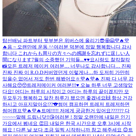
탑선배님 파트부터 뒷부분은 위버스에 올리기😎🤩🤗💜🔥💜
🔥
음 ~ 오랜만에 운동 ^^
여러분 덕분에 정말 행복합니다 감사
합니다 これからも周りの方々への感謝を忘れずに逞しい人
間になります
7월의 소중했던 기억들...♥️♥️
요시랑도 찰칵찰칵
📸
모든 트레저 메이커 여러분… 너무나도 감사합니다… 진짜
진짜 진짜 이 R.O.D커버였던게 이렇게나…하 도저히 가만히
있을수 없어서 저도 한번 해봤어요ㅎ💜🔥💜🔥 진짜 다 너무 감
사해요🥺🥺
트레저메이커 여러분!!!♥️ 오늘 하루 너무 고생많았
다요! 어디는 하루의 시작이고 어디는 하루의 끝이겠지만 모
두모두가 행복하고 알찬 하루가 됐으면 좋겠네요🙌 항상 건강
하시고 아프지말아요!??🐨
썸머 캠프하면 트레저 트레저하면
썸머캠프💜🔥💜🔥
트메!!!!! 저에게 궁금한거 있어요?????? 다
~~~~~말해 드립니닷!!😘
여러분 ! 정말 오랜만에 내일은 인기
가요에서 뵙네요 👏🏻 내일은 한국 시간으로 오후 3시에 시작
해요 ! 다른 날 보다 조금 일찍 시작하니까 참고 해주세요 😊
트