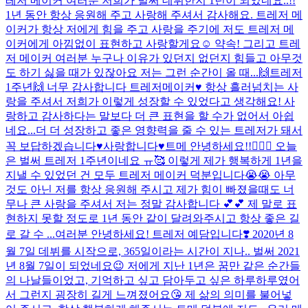
레저 메이커 여러분 저희가 벌써 데뷔한지 1년이 되었네요..!!
1년 동안 항상 응원해 주고 사랑해 주셔서 감사해요. 트레저 메
이커가 항상 저에게 힘을 주고 사랑을 주기에 저도 트레저 메
이커에게 아낌없이 표현하고 사랑할게요☺️ 약속! 그리고 트레
저 메이커 여러분 누구나 이유가 있던지 없던지 힘들고 아무것
도 하기 싫을 때가 있잖아요 저는 그런 순간이 올 때...
🙌트레저
1주년🙌 너무 감사합니다 트레저메이커♥️ 항상 흘러넘치는 사
랑을 주셔서 저희가 이렇게 성장할 수 있었다고 생각해요! 사
랑하고 감사하다는 말보다 더 큰 표현을 할 수가 없어서 아쉽
네요...더 더 성장하고 좋은 영향력을 줄 수 있는 트레저가 돼서
꼭 보답하겠습니다♥️사랑합니다♥️
트메 안녕하세요!!🙋🏻‍♂️ 오늘
은 벌써 트레저 1주년이네요 ㅠ🥰 이렇게 제가 행복하게 1년을
지낼 수 있었던 건 모두 트레저 메이커 덕분입니다😭😭 아무
것도 아닌 저를 항상 응원해 주시고 제가 힘이 빠졌을때도 너
무나 큰 사랑을 주셔서 저는 정말 감사합니다 💕💕 제 말로 표
현하지 못할 정도로 1년 동안 같이 달려와주시고 항상 좋은 길
로 갈 수 ...
여러분 안녕하세요! 트레저 예담입니다❣️ 2020년 8
월 7일 데뷔를 시작으로, 365일이라는 시간이 지나.. 벌써 2021
년 8월 7일이 되었네요😉 저에게 지난 1년은 꿈만 같은 순간들
의 나날들이었고, 기억하고 싶고 담아두고 싶은 하루하루였어
서 그런지 굉장히 길게 느껴졌어요😘 제 삶의 의미를 불어넣