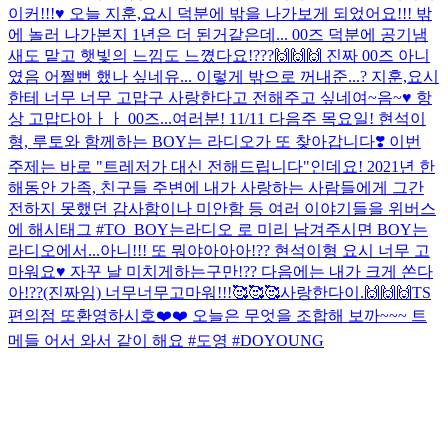
이커!!!♥️ 오늘 지훈,요시 덕분에 밖을 나가보게 되었어요!!! 밖
에 놀러 나가본지 1년은 더 된거같은데... 00즈 덕분에 공기냄
새도 맡고 햇빛의 느낌도 느꼈다요!???🙌🙌🙌 진짜 00즈 아니
였음 어쩔뻔 했나 싶네유... 이렇게 밖으로 꺼내준...? 지훈,요시
한테 너무 너무 고맙구 사랑한다고 전해주고 싶네여~음~♥️ 항
상 고맙다아ㅏㅏ 00즈...
여러분! 11/11 다음주 목요일! 현석이
형, 루토와 함께하는 BOY는 라디오가 또 찾아갑니다❣️ 이번
주제는 바로 "트레저가 대신 전해드립니다"인데요! 2021년 한
해동안 가족, 친구들 주변에 내가 사랑하는 사람들에게 그간
전하지 못했던 감사함이나 미안함 등 여러 이야기들을 위버스
에 해시태그 #TO_BOY는라디오 로 미리 남겨주시면 BOY는
라디오에서...
아니!!! 또 뭐야아아아!?? 현석이형 요시 너무 고
마워요♥️ 자꾸 날 미치게하는구만!?? 다음에는 내가 크게 쏜다
아!??(진짜임) 너무너무고마워!!!🥰🥰🥰사랑한다이.🙌🙌🙌
TS
편의점 또환영하시호❤️❤️ 오늘은 무엇을 조합해 보까~~~ 트
메들 어서 와서 같이 해요 #도영 #DOYOUNG