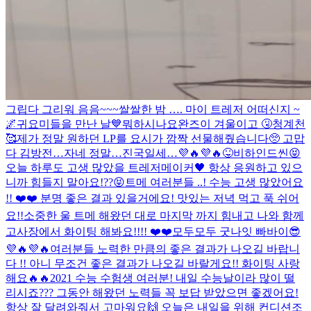
그립다 그리워 음음~~~
쌀쌀한 밤 …. 마이 트레저 어떠신지 ~
🌌
귀요미들을 만난 날💙
뭐하시나요
완즈이 겨울이고 🤧
청계천
🥰
제가 정말 원하던 LP를 요시가 깜짝 선물해줬습니다🥺 고맙
다 김방전…자네 정말…진국일세…💜🔥💜🔥
😝비하인드씬😝
오늘 하루도 고생 많았을 트레저메이커🖤 항상 응원하고 있으
니까 힘들지 말아요!??😝
트메 여러분들 ..! 수능 고생 많았어요
!! ❤️❤️ 분명 좋은 결과 있을거에요! 맛있는 저녁 먹고 푹 쉬어
요!!
소중한 울 트메 해왔던 대로 마지막 까지 힘내고 나와 함께
고사장에서 화이팅 해봐요!!!! ❤️❤️
모두모두 굿나잇 빠바이😎
💜🔥💜🔥
여러분들 노력한 만큼의 좋은 결과가 나오길 바랍니
다 !! 아니 무조건 좋은 결과가 나오길 바랄게요!! 화이팅 사랑
해요🔥🔥
2021 수능 수험생 여러분! 내일 수능날이라 많이 떨
리시죠??? 그동안 해왔던 노력들 꼭 보답 받았으면 좋겠어요!
항상 잘 달려와줘서 고마워요🙌 오늘은 내일을 위해 컨디션조