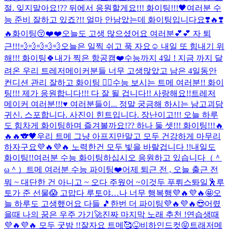
절. 잊지말아요!?? 뒤에서 응원할게요!!! 화이팅!!!🖤
여러분 수
능 준비 잘하고 있죠?!! 얼마 안남았는데 화이팅입니다요❣️🔥❣️
🔥
화이팅😚❤️❤️
오늘도 고생 많으셨어요 여러분💕💕 자 퇴
근!!!💨💨💨💨💨
오늘은 일찍 쉬고 푹 자요☺️ 내일 또 힘내기 위
해!!! 화이팅🍀
내가 찍은 항공캠❤️
수능까지 4일 ! 지금 까지 달
려온 우리 트레저메이커분들 너무 고생많았고 남은 4일동안
컨디션 관리 잘하고 화이팅 ❤️‍🔥
수능 보시는 트메 여러분!! 화이
팅!!! 제가 응원합니다!!! 다 잘 될 겁니다!! 사랑해요!!
트레저
메이커 여러분!!!♥️ 여러분들이... 정말 궁금해 하시는 남고괴담
귀신. 스포합니다. 사진이 힌트입니다. 장난이고!!! 오늘 하루
도 힘차게 화이팅하며 즐겨볼까요!?? 하나 둘 셋!!! 화이팅!!!🔥
🔥🔥🐨🖤
우리 트메 그냥 아프지만말고 모두 건강하게 마무리
하자구요💜🔥💜🔥 노력한건 모두 빛을 바랄겁니다 !!
내일도
화이팅!!
여러분 수능 화이팅하십시오 응원하고 있습니다（＾
ω＾）
트메 여러분 수능 파이팅❤️
어제 퇴근 전 , 오늘 출근 전
뭐 ~ 대단한 건 아니고 ~ 오다 주웠어 ~
이것두 푸뤼스톼일🕺
루
토가 준 선물😱 고맙다 루토야…나 너무 행복행💜🔥💜🔥🤩
오
늘 하루도 고생했어요 다들 🎵
한번 더 파이팅💜🔥💜🔥😎
어렸
을때 나의 꿈은 우주 가기🚀
진짜 마지막 노래 추천 !
연습생때
💜🔥💜🔥 모두 굿밤 !!
잘자요 트메🥰
😝비하인드컷😝
트래저메