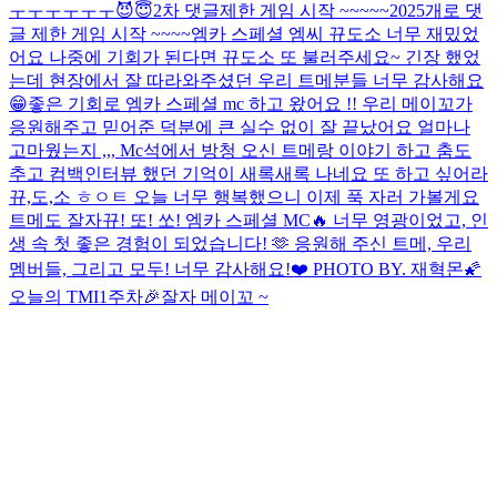
ㅜㅜㅜㅜㅜㅜ
😈😇
2차 댓글제한 게임 시작 ~~~~~
2025개로 댓
글 제한 게임 시작 ~~~~
엠카 스페셜 엠씨 뀨도소 너무 재밌었
어요 나중에 기회가 된다면 뀨도소 또 불러주세요~ 긴장 했었
는데 현장에서 잘 따라와주셨던 우리 트메분들 너무 감사해요
😁
좋은 기회로 엠카 스페셜 mc 하고 왔어요 !! 우리 메이꼬가
응원해주고 믿어준 덕분에 큰 실수 없이 잘 끝났어요 얼마나
고마웠는지 ,,, Mc석에서 방청 오신 트메랑 이야기 하고 춤도
추고 컴백인터뷰 했던 기억이 새록새록 나네요 또 하고 싶어라
뀨,도,소 ㅎㅇㅌ 오늘 너무 행복했으니 이제 푹 자러 가볼게요
트메도 잘자
뀨! 또! 쏘! 엠카 스페셜 MC🔥 너무 영광이었고, 인
생 속 첫 좋은 경험이 되었습니다! 🫶 응원해 주신 트메, 우리
멤버들, 그리고 모두! 너무 감사해요!❤️ PHOTO BY. 재혁몬🌠
오늘의 TMI
1주차🎉
잘자 메이꼬 ~