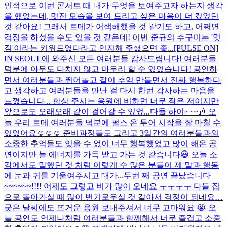
인적으로 이번 콘서트 때 내가 무엇을 보여주고자 하는지 생각
을 했었는데, 멋진 모습을 보여 드리고 싶은 마음이 더 컸었던
것 같아요! 그래서 트메가 어색해했을 것 같기도 하고, 어쩌면
걱정을 하셨을 수도 있을 것 같은데! 이번 준규의 추구미는 '멋
짐'이라는 키워드였다라고 인지해 주셨으면 좋...
[PULSE ON]
IN SEOUL에 와주신 모든 여러분들 감사드립니다! 여러분들
덕분에 아무도 다치지 않고 마무리 할 수 있었습니다! 공연하
면서 여러분들과 뛰어놀고 같이 추억 만들면서 진짜 행복하다
고 생각하고 여러분들을 만난 걸 다시 한번 감사하는 마음을
느꼈습니다 .. 항상 주시는 응원에 비하면 너무 작은 저이지만
앞으로도 오래오래 같이 걸어갈 수 있었...
다들 하이~~~🎶 오
늘 우리 트메 여러분들 덕분에 펄스 온 투어 시작을 잘 마칠 수
있었어요☺️☺️☺️ 준비과정들도 그리고 3일간의 여러분들과의
소중한 추억들도 잊을 수 없이 너무 행복했었고 많이 해온 공
연이지만 늘 에너지를 가득 받고 가는 것 같습니다😃 오늘 소
감에서도 말했던 것 처럼 이렇게 수 많은 분들이 제 말과 행동
에 눈과 귀를 기울여주시고 대가...
두번 째 공연 끝났습니다
~~~~~~!!!! 어제도 그렇고 비가 많이 오네요 ㅜㅜㅜㅜ 다들 집
으로 돌아가실 때 많이 번거로우실 것 같아서 걱정이 되네요…
궂은 날씨에도 뜨거운 응원 보내주셔서 너무 고마워요 😭 오
늘 공연도 언제나처럼 여러분들과 함께해서 너무 즐겁고 소중