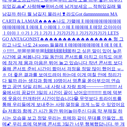
되었길.🙏🌠 사랑해❤️
위버스에 남겨보세요 ... 적혀있길래 뭘
남길까 하다 뭘 남길지 몰라서 ❣️ 라도
Got damnnnnnnnn MA
CARTI & LAMAR🔥🔥🔥🔥나도 가랠애ㅐ애애애애애애애애
애애애애애ㅐ애애ㅐㅇ애애ㅏㅇ애ㅐ애애애ㅐ애양 으아아아
ㅏ아아ㅏㅇ가ㅏ가ㅏ가가ㅏ가가가가ㅏ가가가가가가 LETS
GO ANTAGONIST🔥🔥🔥🔥🔥🔥🔥🔥🔥🔥🔥🔥🔥🔥🔥🔥 형 그
리고 나도 나도 24 songs 들을래ㅐ애애애애애애애ㅐ애ㅐ애ㅐ
ㅇ!!!!!...
🫶🏼🫶🏼🫶🏼🙌🏼🙌🏼🙌🏼
하고 싶은 말이 있어 늦은
시간에 글 써봅니다 3일 동안의 콘서트를 마치고 아직도 여운
에 잠겨 제 몸과 마음은 뛰어 놀고 있습니다 작년 콘서트 보다
올해 콘서트 준비 시간이 짧아서 걱정을 정말 많이 했어요 ㅠ..
ㅎ 더 좋은 결과를 보여드려야 하는데 이게 며칠 안에 정리가
다 될까 라는 생각과 함께 10명이서 영혼을 쏟아부으며 연습
했고 공연 당일 리허...
내 사랑 내 자랑 트메~~~~~~~!!!!!!!!! 서
울에서의 꿈같던 3일의 시간이 끝이 났어요!!!!!!!!!! 트메 덕분
에 웃음이 만개하던 시간이었습니다😁 무엇보다 트라이트를
통해 우리들에게 보내주는 사랑,열정을 크게 느낄 수 있었어요
👍 저희와 함께 긴 시간 동안 뛰어놀아주신 다음 막 부채질 하
시는 모습을 보고 정말 우리는 트메와 같이 무대를 만들었...
트
메🌠 우리 트메 덕분에 콘서트 3일간 너무 행복했답니다. 🫶 개