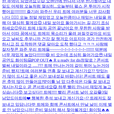
한 추억이 되었어요☺️😊 오랜만에 반나서 너무 반가웠어요 내
일도 어제랑 오늘처럼 열심히...
오늘부터 펄스 온 투어가 시작
했어요!!!!!!!!! 즐기러 와주신 우리 트메 여러분들 너무 감사합
니다 🙇🏻‍♂️ 오늘 정말 재밌었고 오늘만큼이나 재밌는 내일을 위
해 더 열심히 할게요😊 내일 보아요 돌아가시는 길,감기 조심
하세요🙂
우리 트메 1일차 공연 끝났어요 🫶 무한한 사랑을 받
아서 이따 꿈에서도 트메의 목소리가 울려 퍼질것같아요 비도
오고 날씨도 추우니까 건강 잘 챙겨요 아프지마 귀가 안전하게
하시고 집 도착하면 댓글 달아요 도착 했다고 ㅋㅋㅋ 사랑해
잘자
첫콘 와준 우리 트메들~~~~~!~!~!~!~!~!~!~!!!!!! 덕분에
너무 재밌게 놀았다!!!!!!!😄 비 오는데 조심히 들어가요🥹 내일
공연도 화이팅🤗
POP OUT🔥 R u ready for dis
정말로 ? 콘서트
벌써 내일이라고 .....??? 트메 만나는거야 같이 뛰어 노는거야
준비 됐지?
트메 여러분들 연휴 잘 보내고 계신가요?? 맛있는
거 많이 드시고 좋은 시간 보내셨길 바랍니다! 콘서트 때도 좋
은 추억 많이 만들어요!🩵
이틀 남 았 다
추석은 다들 잘 보내고
계시는지요☺️ 곧 콘서트네요😋 하루 빨리 만나서 재밌게 놀고
싶습니다😙 보고싶다!! 트메!!!! 빨리 콘서트 날이 오길😁
3일
남았드아
트메❤️ 행복한 추석 보내고 계신가요~!? 트레저도 잘
보내고 있답니다🫶 트메와 함께 콘서트에서 만날 날이 이제 별
로 안 남았으니까! 준비 열심히 해서 찾아뵐게요! 화이팅🔥🔥