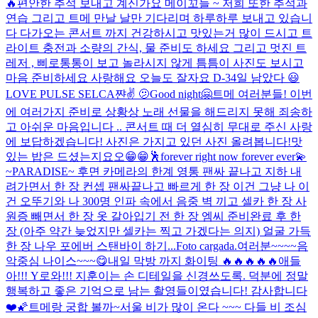
🔥
편안한 추석 보내고 계신가요 메이꼬들 ~ 저희 또한 추석과
연습 그리고 트메 만날 날만 기다리며 하루하루 보내고 있습니
다 다가오는 콘서트 까지 건강하시고 맛있는거 많이 드시고 트
라이트 충전과 소량의 간식, 물 준비도 하세요 그리고 멋진 트
레저 , 삐로통통이 보고 놀라시지 않게 틈틈이 사진도 보시고
마음 준비하세요 사랑해요 오늘도 잘자요 D-3
4일 남았다 😃
LOVE PULSE SELCA
쨘✌️ 🫤
Good night🤗
트메 여러분들! 이번
에 여러가지 준비로 상황상 노래 선물을 해드리지 못해 죄송하
고 아쉬운 마음입니다 .. 콘서트 때 더 열심히 무대로 주신 사랑
에 보답하겠습니다! 사진은 가지고 있던 사진 올려봅니다!
맛
있는 밥은 드셨는지요오😁😁
🕺
forever right now forever ever💫
~PARADISE~ 후면 카메라의 한계 영통 팬싸 끝나고 지하 내
려가면서 한 장 컨셉 팬싸끝나고 빠르게 한 장 이건 그냥 나 이
건 오뚜기와 나 300명 인파 속에서 음중 벽 끼고 셀카 한 장 사
원증 빼면서 한 장 옷 갈아입기 전 한 장 엠씨 준비완료 후 한
장 (아주 약간 늦었지만 셀카는 찍고 가겠다는 의지) 얼굴 가득
한 장 나우 포에버 스탠바이 하기...
Foto cargada.
여러분~~~~
음
악중심 나이스~~~😋
내일 막방 까지 화이팅 🔥🔥🔥🔥🔥
애들
아!!! Y로와!!! 지훈이는 손 디테일을 신경쓰도록. 덕분에 정말
행복하고 좋은 기억으로 남는 촬영들이였습니다! 감사합니다
❤️🌠
트메랑 궁합 볼까~
서울 비가 많이 온다 ~~~ 다들 비 조심