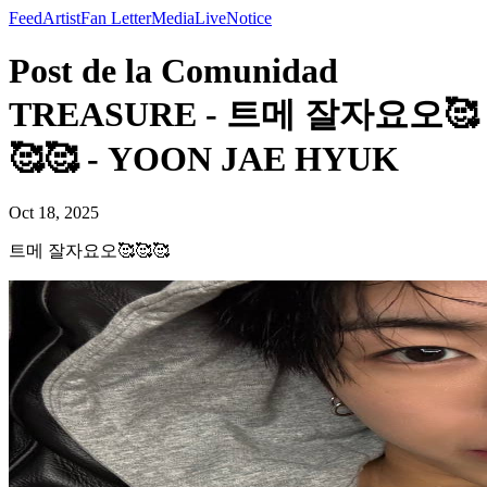
Feed
Artist
Fan Letter
Media
Live
Notice
Post de la Comunidad
TREASURE - 트메 잘자요오🥰
🥰🥰 - YOON JAE HYUK
Oct 18, 2025
트메 잘자요오🥰🥰🥰