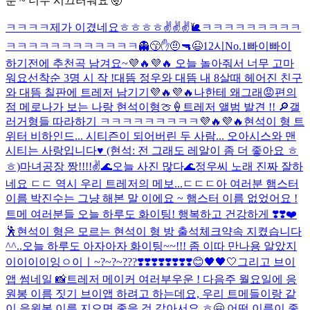
분 ~ 너무 시끄러워요 🤯
ㅋㅋㅋㅋ
제가 이겼네요ㅎㅎㅎㅎ✌️✌️✌️
🐌
ㅋㅋㅋㅋㅋㅋㅋㅋㅋ
ㅋㅋㅋㅋㅋㅋㅋㅋㅋㅋㅋㅋ
👻
😙✋🤨🔫😉
12시
No.1
빠이빠이
하기전에 추천곡 남겨요~💜🔥💜🔥 오늘 놀아줘서 너무 고마
워요
선착순 3명 시 작 !
대뜸 정우와 대뜸 내 8살때 헤어진 친구
와 대뜸 칠판에 트레저 남기기💜🔥💜🔥
나한테 왜그래😡
편의
점 메로나가 보는 나랑 현석이형🍈🍦
트레저 앨범 발견 !! 🔎
갤
러거형들 따라하기 ㅋㅋㅋㅋㅋㅋㅋㅋㅋ💜🔥💜🔥
현석이 형 트
위터 비하인드... 시티즌이 되어버린 두 사람... 오아시스와 맨
시티는 사랑입니다♥️ (현석: 전 그래도 레알이 좀 더 좋아요 ㅎ
ㅎ)
마녀공장 짱!!!!✌️
🌊오늘 사진 많다🌊
정우씨 노래 진짜 잘하
네요 ㄷㄷ 역시 우리 트레저의 메보...ㄷㄷㄷ
아 여러분 햄스터
이름 박진수는 그냥 해본 말 이에요 ~ 햄스터 이름 없었어요 !
트메 여러분들 오늘 하루도 화이팅! 행복하고 건강하게 ❣️❣️❤️
🕺
현석이 형은 모르는 현석이 형 방 출석체크
약속 지켰습니다
^^..
오늘 하루도 아자아자 화이팅~~!!! 좀 이따 만나용 알았지
이이이이잉ㅇ이ㅣ~?~?~???❣️❣️❣️❣️❣️❣️❣️❣️😊🖤🖤🤍
그리고 브이
앱 썸네일 📸
트레저 메이커 여러부우운 ! 다음주 월요일에 응
원봉 이름 짓기 브이앱 하려고 하는데요, 우리 트메들이랑 같
이 응원봉 이름 지으면 좋을 것 같아서요 ㅎ🤗 어떤 이름이 좋