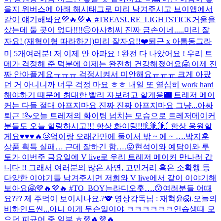
을지 위버스에 아래 해시태그로 미리 남겨주시고 브이앱에서
같이 얘기해봐요💜🔥💜🔥 #TREASURE_LIGHTSTICK
거울을
샀는데 둘 곳이 없다!!!!😑
아사히씨 진짜 금손이네.....
미리 잘
자요! (재혁이형 따라하기)
미리 잘자요!!❤️
퇴근 x 아톰
동그라
미 5개
여러분! 저 이제 안 아파요 ! 완전 다 나았어요 ! 우리 트
메가 걱정해 준 덕분에 이제는 완전히 건강해졌어요🤗 이제 진
짜 안아플게요ㅠㅠㅠ 걱정시켜서 미안해요ㅠㅠㅠ 크게 아팠
던 거 아니니까 너무 걱정 마요 ㅎㅎ 내일 또 열심히 work hard
해야하기 때문에 최대한 빨리 자보려고 할게용🌃 트레저 메이
커는 다들 절대 아프지마요 진짜 진짜 아프지마요 그냥...
아싸
퇴근 !
🦢
오늘 트레저의 화이팅 넘치는 모습으로 트레저메이커
분들도 오늘 힐링하시고!!! 항상 화이팅!!!🙌🙌🙌 항상 응원할
게요♥️♥️♥️🔥
😢
억이랑 오래간만에 둘이서 밖 ~ 에 ~ ….
박지훈
상품 획득 실패… 근데 잘하긴 함….😛
현석이와 예담이와 루
토가 이번주 금요일에 V live로 우리 트레저 메이커 만나러 갑
니다 !! 그래서 여러분의 많은 사연, 고민거리 혹은 소확행 등
다양한 이야기들 남겨주시면 저희와 V live에서 같이 이야기해
보아요🤗💜🔥💜🔥 #TO_BOY는라디오
훗….😙
여러분들 어때
요??? 제 주먹이 보이시나요.?🐨 영상감독님 : 재혁윤🦁.
오늘의
비하인드씬...
아니 이게 무슨일이야 ㅋㅋㅋㅋㅋㅋ
연습생때 모
으던 피규어 중 일부 ㅎ💜🔥💜🔥