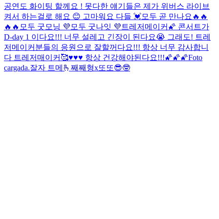
공연도 화이팅 할께요 ! 못다한 얘기들은 제가 위버스 라이브
켜서 하는걸로 해요 😊 고마워요 다들 💓
모두 곧 만나요🔥🔥
🔥🔥
모두 굿모닝 💜
모두 굿나잇 💜
트레저메이커🌠 콘서트가
D-day 1 이다요!!! 너무 설레고 긴장이 된다요😭 그래도! 트레
저메이커분들의 응원으로 잘할꺼다요!!! 항상 너무 감사합니
다 트레저매이커🥰♥️♥️♥️ 항상 건강해야된다요!!!🌠🌠🌠
Foto
cargada.
잘자 트메🫰
째째형x또또😎🤓