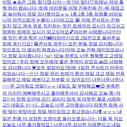
이팅 🔥
숨은 그림 찾기🧐 시이~~작 !!
아 맞다
🤍
트메님 저녁 출
첵 하러 왔습니다~
트메 여러분들 어제 진짜진짜 진~짜 재밌고
잘 놀아줘서 정말 감사했어요ㅠㅠ 1층 2층 3층 트메를 바라보
니까 자연스럽게 눈물이 나더라고요 😭 어제 콘서트는 진짜
잊지 않고 계속 위로 직진하는 멋진 트레저의 요시가 되고싶고
영원히 트메의 요시가 되고싶어요💕여러분 사랑합니다!!!!!!!
꽤 멋진 분과 찍은 사진📸
타임머신으로 2일전으로 돌려주실
트메 계신가요? 😁
콘서트 와주신 모든 분들 정말 감사합니다!
앞으로도 더 열심히 하겠습니다!
어제 오늘 진짜 재미있었습니
다 정말 감사합니다 ( ^ω^ )
오늘 하루도 너무 행복했고 고생많
았어요 ! 우리 트메 모두에게 좋은 추억이 되었길 🙏🏻 사랑해
요 감사합니다 💓
모두 잘잤어요?
트메~1일차 콘서트가 마무리
되었습니다~~!! 난 정말 우리 트메가 함성 제일 크고 제일 반응
잘해주고 제일 예쁘다고 자부할 수 있어요!!!! 너무너무너무너
~~~무 고마워요 정말!!ㅜㅜ 내일도 잘 부탁해요❤️😊 부족한
저 이지만 예뻐해주시고 좋아해주셔서 감사해요 오늘 푹~자
요!! 비 엄청 오던데 감기 걸리지 않게 꼭 따뜻한 물로 샤워하
고!! 내일도 신~나...
오늘도 너무 고마웠습니다 따뜻한 트메 사
랑 많이 받았어요 정말 재미있었고 최고였습니다❣️ ㅠㅜㅜ 내
일은 한층 더 성장한 도영이로 돌아오겠습니다~ 다들 푹 자요
오늘도 너무 즐거웠어요 ! 너무너무 감사한 마음뿐이고 내일