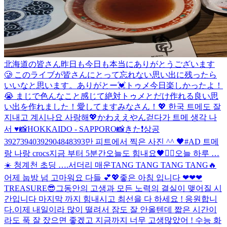
北海道の皆さん昨日も今日も本当にありがとうございます
🥲 このライブが皆さんにとって忘れない思い出に残ったら
いいなと思います。ありがとー💓
トゥメ今日楽しかったよ！
😭 まじで色んなこと感じて絶対トゥメとだけ作れる良い思
い出を作れました！愛してますみなさん！💖 한국 트메도 잘
지내고 계시나요 사랑해💖
かわええやん
걷다가 트메 생각 나
서 ♥️
📸HOKKAIDO - SAPPORO📸
きた❗️
상공
39273940392904848393만 피트에서 찍은 사진 ^^ 🖤
#AD 트메
랑 나랑 crocs
지금 부터 5분간
오늘도 힘내요🖤
✌🏻
오늘 하루 …
☀️ 청계천 초딩 ….
서더리 매운TANG TANG TANG TANG🔥
어제 눕방 넘 고마워요 다들 💕💖
좋은 아침 입니다 ❤❤❤
TREASURE😎
그동안의 고생과 모든 노력의 결실이 맺어질 시
간입니다 마지막 까지 힘내시고 최선을 다 하세요 ! 응원합니
다.
이제 내일이라 많이 떨려서 잠도 잘 안올텐데 짧은 시간이
라도 푹 잘 잤으면 좋겠고 지금까지 너무 고생많았어 ! 수능 화