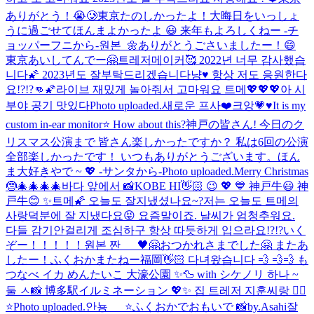
ありがとう！😭🥲
東京たのしかったよ！大晦日をいっしょ
うに過ごせてほんまよかったよ 😃 来年もよろしくねー -チ
ョッパーフニから-
원본_🌼
ありがとうごさいましたー！😄
東京あいしてんでー🤗
트레저메이커🥰 2022년 너무 감사했습
니다🌠 2023년도 잘부탁드리겠습니다냥♥️ 항상 저도 응원한다
요!?!?👊🌠
라이브 재밌게 놀아줘서 고마워요 트메💖💖💖
아 시
부야 공기 맛있다
Photo uploaded.
새로운 프사❤️
크앙
💗
♥️
It is my
custom in-ear monitor⭐️ How about this?
神戸の皆さん! 今日のク
リスマス公演まで 皆さん楽しかったですか？ 私は6回の公演
全部楽しかったです！ いつもありがとうございます。ほん
ま大好きやで ~ 💖 -サンタから-
Photo uploaded.
Merry Christmas
🤶🎄🎄🎄🎄
바다 앞에서 📸
KOBE HI👋🏻 😉 💖 💙 神戸牛😃 神
戸牛😊 ✨
트메🌠 오늘도 잘지냈셨나요~?저는 오늘도 트메의
사랑덕분에 잘 지냈다요😝 요즘말이죠. 날씨가 엄청추워요.
다들 감기안걸리게 조심하구 항상 따듯하게 입으라요!?!?
いく
ぞー！！！！！
원본 짠___🖤
🤗おつかれさまでした🤗 またあ
したー！
ふくおか
またねー福岡👋🏻 다녀왔습니다 💨 💨💨 も
つなべ イカ めんたいこ 大濠公園 ✨🦆 with シケノリ 하나 ~
둘 ㅅ📸 博多駅イルミネーション 💖✨ 집 트레저 지훈씨랑 ✌🏻
⭐️
Photo uploaded.
안뇽___⭐️
ふくおかでおもいで 📸by.Asahi
잘