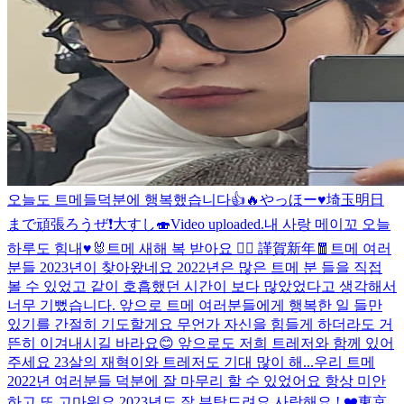
오늘도 트메들덕분에 행복했습니다👍🔥
やっほー♥️
埼玉明日
まで頑張ろうぜ❗️大すし🍣
Video uploaded.
내 사랑 메이꼬 오늘
하루도 힘내♥️🐰
트메 새해 복 받아요 🙇‍♂️ 謹賀新年🧧
트메 여러
분들 2023년이 찾아왔네요 2022년은 많은 트메 분 들을 직접
볼 수 있었고 같이 호흡했던 시간이 보다 많았었다고 생각해서
너무 기뻤습니다. 앞으로 트메 여러분들에게 행복한 일 들만
있기를 간절히 기도할게요 무언가 자신을 힘들게 하더라도 거
뜬히 이겨내시길 바라요😊 앞으로도 저희 트레저와 함께 있어
주세요 23살의 재혁이와 트레저도 기대 많이 해...
우리 트메
2022년 여러분들 덕분에 잘 마무리 할 수 있었어요 항상 미안
하고 또 고마워요 2023년도 잘 부탁드려요 사랑해요 ! ❤️
東京