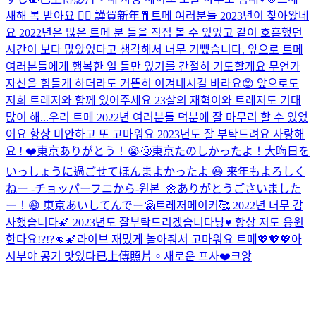
새해 복 받아요 🙇‍♂️ 謹賀新年🧧
트메 여러분들 2023년이 찾아왔네
요 2022년은 많은 트메 분 들을 직접 볼 수 있었고 같이 호흡했던
시간이 보다 많았었다고 생각해서 너무 기뻤습니다. 앞으로 트메
여러분들에게 행복한 일 들만 있기를 간절히 기도할게요 무언가
자신을 힘들게 하더라도 거뜬히 이겨내시길 바라요😊 앞으로도
저희 트레저와 함께 있어주세요 23살의 재혁이와 트레저도 기대
많이 해...
우리 트메 2022년 여러분들 덕분에 잘 마무리 할 수 있었
어요 항상 미안하고 또 고마워요 2023년도 잘 부탁드려요 사랑해
요 ! ❤️
東京ありがとう！😭🥲
東京たのしかったよ！大晦日を
いっしょうに過ごせてほんまよかったよ 😃 来年もよろしく
ねー -チョッパーフニから-
원본_🌼
ありがとうごさいました
ー！😄 東京あいしてんでー🤗
트레저메이커🥰 2022년 너무 감
사했습니다🌠 2023년도 잘부탁드리겠습니다냥♥️ 항상 저도 응원
한다요!?!?👊🌠
라이브 재밌게 놀아줘서 고마워요 트메💖💖💖
아
시부야 공기 맛있다
已上傳照片。
새로운 프사❤️
크앙