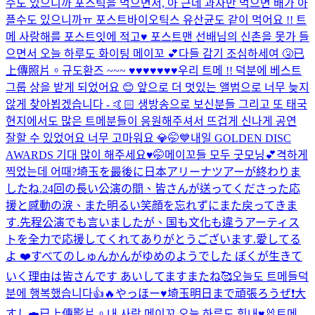
수도 있으니까 포스틱을 먹으면서, 아 근데 과자만 먹으면 배가 아
플수도 있으니까ㅠ 포스트바이오틱스 유산균도 같이 먹어요 !! 트
메 사랑해를 포스트잇에 적고♥️ 포스트맨 선배님의 신촌을 못가 들
으면서 오늘 하루도 화이팅 메이꼬 💕
다들 감기 조심하세여 🤧
已
上傳照片。
규도환즈 ~~~ ♥️♥️♥️♥️♥️♥️♥️
우리 트메 !! 덕분에 베스트
그룹 상을 받게 되었어요 😊 앞으로 더 멋있는 앨범으로 너무 늦지
않게 찾아뵙겠습니다 - 🤙🏻 생방송으로 보신분들 그리고 또 태국
현지에서도 많은 트메분들이 응원해주셔서 뜨겁게 신나게 공연
잘할 수 있었어요 너무 고마워요 💎
🤭💙
내일 GOLDEN DISC
AWARDS 기대 많이 해주세요♥️🤭
메이꼬들 모두 굿모닝💕
격하게
찍었는데 어때?
埼玉を最後に日本アリーナツアーが終わりま
したね.24回の長い公演の間、皆さんが送ってくださった応
援と感動の涙、また明るい笑顔を忘れずにまた戻ってきま
す.先程公演でも言いましたが、国も文化も違うアーティス
トを全力で応援してくれてありがとうございます.愛してる
よ ❤️
すべてのしゅんかんがゆめのようでした ぼくが生きて
いく理由は皆さんです あいしてますまたね🥰
오늘도 트메들덕
분에 행복했습니다👍🔥
やっほー♥️
埼玉明日まで頑張ろうぜ❗️大
すし🍣
已上傳影片。
내 사랑 메이꼬 오늘 하루도 힘내♥️🐰
트메