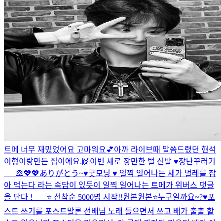
트메 너무 재밌었어요 고마워요💕
아까 라이브때 말씀드렸던 현석
이형이랑만든 집이에요.🙌
이번 새로 장만한 털 신발 ♥️
장난꾸러기
___🙈
💖💖ありがとう~
♥️
굿모닝 ♥️ 일찍 일어나는 새가 벌레를 잡
아 먹는다 라는 속담이 있듯이 일찍 일어나는 트메가 위버스 댓글
을 단다 ! ___⭐️ 선착순 5000명 시작!!
원본
원본⭐️
누구일까요~?♥️
포
스트 쓰기를 포스트말론 선배님 노래 들으면서 쓰고 배가 출출 할