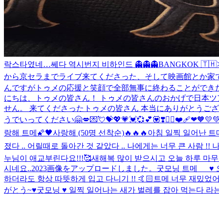
락스타였네…
쎄다 역시
번지 비하인드 👻👻👻
BANGKOK 🇹🇭🦎 
から京セラまでライブ来てくださった、そして映画館とか家
んですがトゥメの応援と笑顔で全部無事に終わることができたと
にちは、トゥメの皆さん！ トゥメの皆さんのおかげで日本ツ
せん。 来てくださったトゥメの皆さん 本当にありがとうご
うでいってください🤗
💋💌💘💝💖💗💓💞💕💟❣️❤️‍🔥❤️‍🩹❤🧡💛
랑해 트메🌠🖤
사랑해 (50명 선착순)
🔥🔥🔥
아침 일찍 일어난 트메
졌다 .. 어릴때로 돌아간 것 같았다 .. 나에게는 너무 큰 사람 !! 나의 영원한 뮤즈 
누님이 애교부린다요!!!🥰
새해복 많이 받으시고 오늘 하루 마무
시네요..
2023
画像をアップロードしました。
굿모닝 트메___♥
하더라도 항상 따뜻하게 입고 다니기 !! 🤙🏻
트메 너무 재밌었어
がとう~
♥️
굿모닝 ♥️ 일찍 일어나는 새가 벌레를 잡아 먹는다 라는 