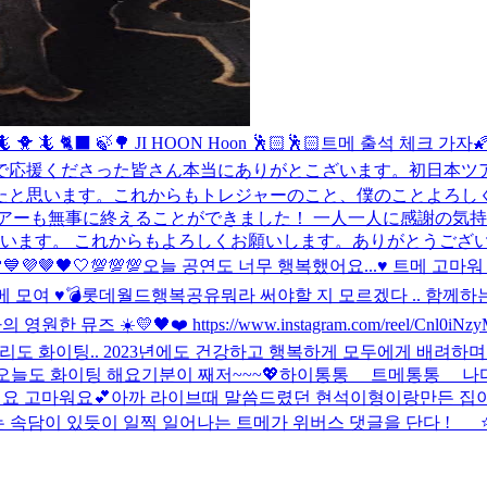
🐥 🦎 🐈‍⬛ 🍃🌳 JI HOON Hoon 🕺🏻🕺🏻
트메 출석 체크 가자🌠
で応援くださった皆さん本当にありがとこざいます。初日本ツ
思います。これからもトレジャーのこと、僕のことよろしくお願いし
アーも無事に終えることができました！ 一人一人に感謝の気
ざいます。 これからもよろしくお願いします。
ありがとうござい
💚💙💜🤎🖤🤍💯💯💯
오늘 공연도 너무 행복했어요...♥️ 트메 고마워
 모여 ♥️
💣
롯데월드
행복공유
뭐라 써야할 지 모르겠다 .. 함께하
☀️💛🖤❤️ https://www.instagram.com/reel/Cnl0iNzyMDt
리도 화이팅.. 2023년에도 건강하고 행복하게 모두에게 배려하
️ 오늘도 화이팅 해요
기분이 째저~~~💖
하이통통__ 트메통통__ 나
요 고마워요💕
아까 라이브때 말씀드렸던 현석이형이랑만든 집이
속담이 있듯이 일찍 일어나는 트메가 위버스 댓글을 단다 ! ___⭐️ 