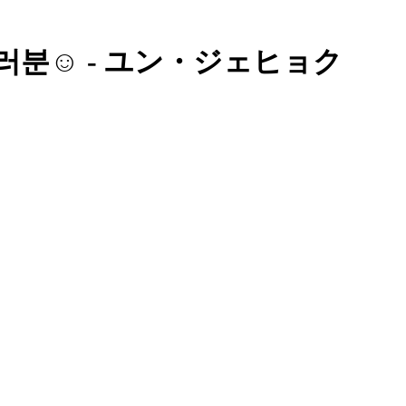
러분☺️ - ユン・ジェヒョク