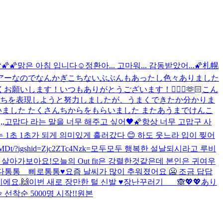
🌠🌠
맑은 아침 입니다☺️
정환아... 고마워... 감동받았어...🌠
札幌
アーなのでなんかぎこちないぶぶんもあったし色々ありました
ます！いつもありがとうございます！🙇🏻‍♂️🫶🏻
こん
持ちを表現しようと努力しましたが、うまくできたか分かりま
ました たくさんちからをもらいました またあうまでけんこ
 ,,고맙다 라는 말을 너무 해주고 싶어
🖤🌠항상 너무 고맙구 사
는 1초 1초가 되게 의미있게 흘러갔다 😊 하도 웃느라 입이 찢어
/?igshid=Zjc2ZTc4Nzk=
모두모두 행복한 설날되시라고 루비
며 살아가보아요!
오늘의 Out fit은 강렬한것같은데 본인은 귀여우
다통통__삐로통통♥️
요즘 날씨가 많이 추워졌어요 🥶 조금 답답
에요.🙌
이번 새로 장만한 털 신발 ♥️
장난꾸러기 ___🙈
💖💖あり
선착순 5000명 시작!!
원본