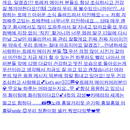
게요. 알겠죠!?? 트레저 메이커 분들도 항상 조심하시고 건강
잘 챙겨야한다요!??🙌 그래야 우리 꼭 볼수있으니까아!??...
사
랑하는 트메 !! 아쉬운 소식 들려드려서 미안해요ㅜㅜ 저희 걱
정해주고있는 트메한테 너무너무 미안하네요… 상태 매우 괜
찮구 회사에서도 많이 도와주셔서 잘 지내고 있어요🤩 또 우리
컴백에 지장 없이 ‘직진’ 할거니까 너무 염려 말구 15일에 다시
만날 그날만 떠올리면서 몸 관리 잘할게요 진짜 진짜 지이이인
짜 약속🤙 우리 트메는 절대 아프지마요 알겠죠? ...
안녕하세요
사랑하는 트레저 메이커 분들 🥰 우선 걱정 많이 시킨거 같아
서 미안하고 지금 제가 할 수 있는건 하루라도 빨리 나아서 여
러분들 앞에 12명 다같이 건강하고 멋진 모습으로 돌아오는게
우선이라고 생각해서 지금도 잘 쉬고 있고 괜찮습니다! 여러
분의 많은 응원 메시지 덕분에 정말 힘내고 있어요! 모두 건강
조심하고 사랑해요💕
Let's go💨❤️‍🔥🏁
💎트레저 메이커여러분!!!
💎 💛오늘 하루는 어떠셨는지요...💛 🌠항상 응원하고 있으니
까 화이팅에 화이팅이다요!?🌠
4컷의 감성❤️
카메라의 세계는
멀고도 험하다 ……📸📷
노래 흥얼거리듯 손가락 흥얼흥얼 어
흥🐯
smile 😊
우리 정환이랑 셀카 찍었다잉💙❤️💙