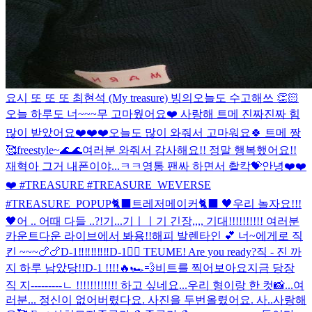
요시 또 또 또 최현석 (My treasure) 빙의
오늘도 수고해쓰 👏🏻
오늘 하루도 너~~~무 고마웠어요❤️ 사랑해 트메 진짜진짜 힘
많이 받았어요❤️❤️❤️
오늘도 많이 와줘서 고마워요🍀 트메 짱
🥰
freestyle~🌊🌊
여러분 와줘서 감사해요!! 정말 행복했어요!!
재혁아 그거 내폰이야...ㅋㅋ
영통 팬싸 하면서 촬칵💝
안녕❤️❤️
❤️ #TREASURE #TREASURE_WEVERSE
#TREASURE_POPUP
🐈‍⬛트레저메이커🐈‍⬛ 🖤우리 놀자요!!!
🖤
어 .. 어때 다들 ..?!
기...기ㅣㅣ기 긴장,,,, 기대!!!!!!!!!! 여러분
카운트다운 라이브에서 봐용!!
해피 발렌타인 💕 너~에게로 직
킨 ~~~🍗🍗
D-1‼️‼️‼️‼️‼️
D-1❤️‍🔥 TEUME! Are you ready?
직 - 진 까
지 하루 남았당!!
D-1 !!!!🔥🏎💨
비트를 찍어보아요
지금 당장
직 지---------ㄴ !!!!!!!!!!!! 하고 싶네요...
우리 형이랑 한 컷📸
...여
러분... 정신이 없어버렸다요. 사진을 두번올렸어요. 사..사랑해