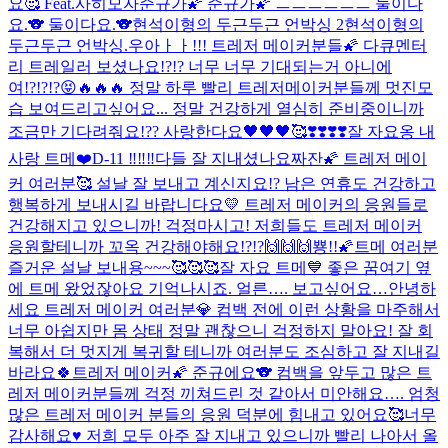
요🥰 Feat.사히모자
준규가🌠 준규가🌠 ㅡㅡㅡㅡㅡㅡ 둘이다
요.🐨 둘이다요.🐨
현석이형의 두근두근 언박싱 2
현석이형의
두근두근 언박싱.
우아ㅏㅏ!!! 트레저 메이커분들🌠 다큐멘터
리 트레일러 보셨나요!?!? 너무 너무 기대되는거 아니에
여!?!?!?😝🔥🔥🔥 정말 하루 빨리 트레저메이커분들께 멋진모
습 보여드리고싶어요... 정말 건강하게 열심히 준비중이니까
조금만 기다려줘요!?? 사랑한다요🖤🖤🖤🥰
❣️❣️❣️❣️
잘 자요옹 내
사랑 트메❤️
D-11 ‼️‼️‼️
다들 잘 지내셨나요
짜잔🌠 트레저 메이
커 여러분🥰 설날 잘 보내고 계신지요!? 남은 연휴도 건강하고
행복하게 보내시길 바랍니다요💛 트레저 메이커의 응원들로
건강해지고 있으니까! 걱정마시고! 저희들도 트레저 메이커
응원할테니까 꼬옥 건강해야해요!?!?🙌🙌🙌뿅!!🌠
트메 여러분
즐거운 설날 보내용~~~🥰🥰🥰
잘 자요 트메💙 좋은 꿈
여기 옆
에 트메 왔었잖아요 기억나시죠. 얼른…. 보고싶어요…
안녕하
세요 트레저 메이커 여러분💎 컴백 전에 이런 상황을 마주해서
너무 아쉽지만 몸 상태 정말 괜찮으니 걱정하지 말아요! 잘 회
복해서 더 멋지게 복귀할 테니까 여러분도 조심하고 잘 지내길
바라요🍀
트레저 메이커🌠 준규에요🐨 컴백을 앞두고 많은 트
레저 메이커분들께 걱정 끼쳐드린 것 같아서 미안해요…. 엄청
많은 트레저 메이커 분들의 응원 덕분에 힘내고 있어요🥰너무
감사해요♥️ 저희 모두 아주 잘 지내고 있으니까 빨리 나아서 올