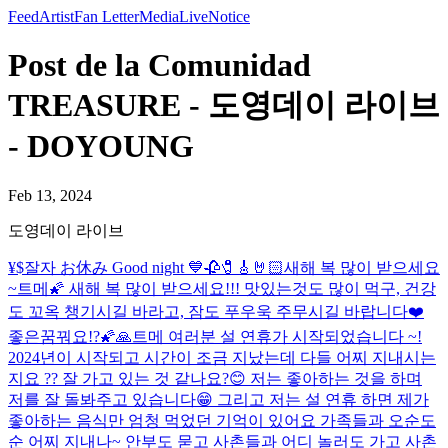
Feed
Artist
Fan Letter
Media
Live
Notice
Post de la Comunidad
TREASURE - 도영데이 라이브
- DOYOUNG
Feb 13, 2024
도영데이 라이브
¥$
잘자 お休み Good night 💙
🥀🧷🎸🤘🏻
새해 복 많이 받으세요
~
트메🌠 새해 복 많이 받으세요!!! 맛있는것도 많이 먹구, 건강
도 꼬옥 챙기시길 바라고, 잠도 푸우욱 주무시길 바랍니다❤️
좋은꿈꿔요!?🌠🙏
트메 여러분 설 연휴가 시작되었습니다 ~!
2024년이 시작되고 시간이 조금 지났는데 다들 어찌 지내시는
지요 ?? 잘 가고 있는 것 같나요?😊 저는 좋아하는 것을 하며
저를 잘 돌봐주고 있습니다😁 그리고 저는 설 연휴 하면 제가
좋아하는 음식만 엄청 먹었던 기억이 있어요 가족들과 오순도
순 어찌 지내나~ 안부도 묻고 사촌들과 어디 놀러도 가고 사촌