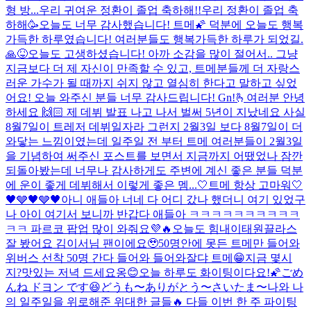
형 방...
우리 귀여운 정환이 졸업 축하해!!
우리 정환이 졸업 축
하해🥳
오늘도 너무 감사했습니다! 트메🌠 덕분에 오늘도 행복
가득한 하루였습니다! 여러분들도 행복가득한 하루가 되었길.
🙏😝
오늘도 고생하셨습니다! 아까 소감을 많이 절어서.. 그냥
지금보다 더 제 자신이 만족할 수 있고, 트메분들께 더 자랑스
러운 가수가 될 때까지 쉬지 않고 열심히 한다고 말하고 싶었
어요! 오늘 와주신 분들 너무 감사드립니다! Gn!
🫰
여러분 안녕
하세요 🙌🏻 제 데뷔 발표 나고 나서 벌써 5년이 지났네요 사실
8월7일이 트레저 데뷔일자라 그런지 2월3일 보다 8월7일이 더
와닿는 느낌이였는데 일주일 전 부터 트메 여러분들이 2월3일
을 기념하여 써주신 포스트를 보면서 지금까지 어땠었나 잠깐
되돌아봤는데 너무나 감사하게도 주변에 계신 좋은 분들 덕분
에 운이 좋게 데뷔해서 이렇게 좋은 멤...
🤍트메 항상 고마워🤍
🖤🩶🖤🩶🖤
아니 애들아 너네 다 어디 갔나 했더니 여기 있었구
나 아이 여기서 보니까 반갑다 애들아 ㅋㅋㅋㅋㅋㅋㅋㅋㅋㅋ
ㅋㅋ 파르코 팝업 많이 와줘요💜🔥
오늘도 힘내
이태원끌라스
잘 봤어요 김이서님 팬이에요🥹
50명안에 못든 트메만 들어와
위버스 선착 50명 간다 들어와 들어와
잘댜 트메😁
지금 몇시
지?
맛있는 저녁 드세요옹😊
오늘 하루도 화이팅이다요!🌠
ごめ
んね ドヨン です😆
どうも〜ありがとう〜さいたま〜
나와 나
의 일주일을 위로해준 위대한 글들🔥 다들 이번 한 주 파이팅