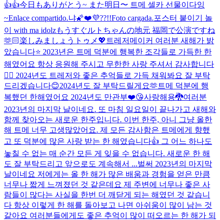
👍👍
今日もありがとう~ また明日〜 트메 셀카 선물이다잉
~
Enlace compartido.
냐🌠
❤️💜??!!
Foto cargada.
포스터 붙이기 놀
이 with ma idolz
もうすぐルトちゃんの地元 福岡で公演ですね
🫶🏻楽しみましょうトゥメ💖
트레저메이커 여러분 새해가 밝
았습니다⭐️ 2023년은 트메 덕분에 행복한 조각들로 가득한 한
해였어요 항상 응원해 주시고 무한한 사랑 주셔서 감사합니다
🙇‍♂️ 2024년도 트레저와 좋은 추억들로 가득 채워봐요 잘 부탁
드리겠습니다😊
2024년도 잘 부탁드릴게요🫶
트메 덕분에 행
복했던 한해였어요 2024년도 만관부❤️😘사랑해용🐉
여러분
2023년의 마지막 날이네요. 또 마침 일요일이 끝나가고 새해와
함께 찾아오는 새로운 한주입니다. 이번 한주, 아니 그냥 올한
해 트메 너무 고생많았어요. 제 모든 감사함은 트메에게 향했
고 또 덕분에 많은 사랑 받는 한 해였습니다👍 그 어느 하나도
놓칠 수 없는 매 순간 모든 게 잊을 수 없습니다. 새로운 한 해
도 잘 부탁드리고 앞으로도 계속해서 ...
벌써 2023년의 마지막
날이네요 저에게는 올 한 해가 많은 배움과 경험을 얻은 만큼
너무나 짧게 느껴졌던 것 같은데요 제 주변에 너무나 좋은 사
람들이 많다는 사실을 한번 더 깨닫게 되는 해였던 것 같습니
다 항상 이렇게 한 해를 돌아보고 나면 아쉬움이 많이 남는 것
같아요 여러분들에게도 좋은 추억이 많이 떠오르는 한 해가 되