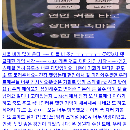
서울 비가 많이 온다 ~~~ 다들 비 조심 ㅜㅜㅜㅜㅜㅜ
😈😇
2차 댓
글제한 게임 시작 ~~~~~
2025개로 댓글 제한 게임 시작 ~~~~
엠카
스페셜 엠씨 뀨도소 너무 재밌었어요 나중에 기회가 된다면 뀨도
소 또 불러주세요~ 긴장 했었는데 현장에서 잘 따라와주셨던 우리
트메분들 너무 감사해요😁
좋은 기회로 엠카 스페셜 mc 하고 왔어
요 !! 우리 메이꼬가 응원해주고 믿어준 덕분에 큰 실수 없이 잘 끝
났어요 얼마나 고마웠는지 ,,, Mc석에서 방청 오신 트메랑 이야기
하고 춤도 추고 컴백인터뷰 했던 기억이 새록새록 나네요 또 하고
싶어라 뀨,도,소 ㅎㅇㅌ 오늘 너무 행복했으니 이제 푹 자러 가볼
게요 트메도 잘자
뀨! 또! 쏘! 엠카 스페셜 MC🔥 너무 영광이었고,
인생 속 첫 좋은 경험이 되었습니다! 🫶 응원해 주신 트메, 우리 멤