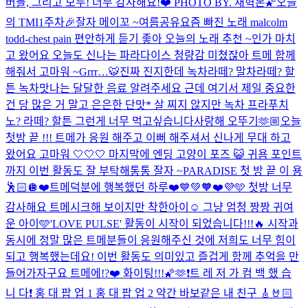
버들, 그리고 모두! 너무 감사해요!❤️ PHOTO BY. 재혁몬🌠
오늘
의 TMI
1주차🎉
잘자 메이꼬 ~
여름공유
요즘 빠진 노래 malcolm
todd-chest pain 편안하게 듣기 좋아 오늘의 노래 추천 ~
인가 마치
고 왔어요 오늘도 신나는 파라다이스 청량감 미쳤잖아 트메 함께
해줘서 고마워 ~
Grrr…🐯
진짜 진지한데 녹차라떼? 말차라떼? 할
튼 녹차맛나는 달달한 음료 알려주세요 근데 여기서 제일 중요한
건 당 많은 거 말고 은은한 단맛* 살 찌지 않지만 녹차 프라푸치
노? 라떼? 할튼 그런게 너무 먹고싶습니다
사랑해 오뚜기🫶🏼
오늘
첫방 끝 !!! 트메가 응원 해주고 이뻐 해주셔서 신나게 무대 하고
왔어요 고마워 🤍🤍🤍 마지막에 엔딩 고양이 포즈 😺 귀욤 포인트
까지 이번 활동도 잘 부탁해통통 잘자 ~
PARADISE 첫 방 끝 이 용
🕺🏻🪩
❤️트메덕분에 행복했던 하루❤️
💙💚🧡❤️💜🩵 첫방 너무
감사해요 트메
시크해 보이지만 착한아이☺️ 그냥 엄청 짱짱 귀여
운 아이🩵
'LOVE PULSE' 활동이 시작이 되었습니다!!!🔥 시작과
동시에 정말 많은 트메분들이 응원해주신 것에 저희도 너무 힘이
되고 행복했는데요! 이번 활동도 의미있고 즐겁게 함께 추억을 만
들어가자구요 트메에!?❤️ 화이팅!!!🌠🫶
❗️트 레 저 가 컴 백 했 습
니 다❗️ 홍 대 팝 업 1 홍 대 팝 업 2 약간 바보같은 내 친구 🎸🤘🏻