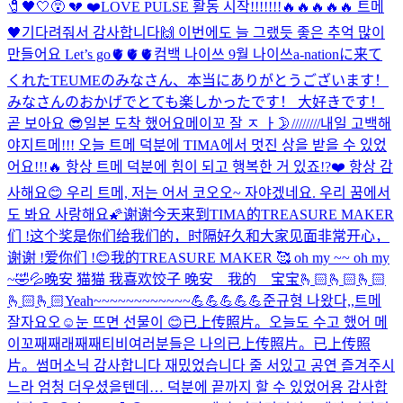
🧷🖤🤍😵 💔 ❤️
LOVE PULSE 활동 시작!!!!!!!🔥🔥🔥🔥🔥 트메
🖤기다려줘서 감사합니다🙌 이번에도 늘 그랬듯 좋은 추억 많이
만들어요 Let’s go🫀🫀🫀
컴백 나이쓰 9월 나이쓰
a-nationに来て
くれたTEUMEのみなさん、本当にありがとうございます！
みなさんのおかげでとても楽しかったです！ 大好きです！
곧 보아요 😎
일본 도착 했어요
메이꼬 잘 ㅈ ㅏ🌛////////
내일 고백해
야지
트메!!! 오늘 트메 덕분에 TIMA에서 멋진 상을 받을 수 있었
어요!!!🔥 항상 트메 덕분에 힘이 되고 행복한 거 있죠!?❤️ 항상 감
사해요😊 우리 트메, 저는 어서 코오오~ 자야겠네요. 우리 꿈에서
도 봐요 사랑해요🌠
谢谢今天来到TIMA的TREASURE MAKER
们 !这个奖是你们给我们的，时隔好久和大家见面非常开心，
谢谢 !爱你们 !😊我的TREASURE MAKER 🥰 oh my ~~ oh my
~
🤣💦
晚安 猫猫 我喜欢饺子 晚安 我的 宝宝🫰🏻🫰🏻🫰🏻
🫰🏻🫰🏻
Yeah~~~~~~~~~~~~💪💪💪💪💪
준규형 나왔다,,
트메
잘자요오☺️
눈 뜨면 선물이 😊
已上传照片。
오늘도 수고 했어 메
이꼬
째째래째째티비
여러분들은 나의
已上传照片。
已上传照
片。
썸머소닉 감사합니다 재밌었습니다 줄 서있고 공연 즐겨주시
느라 엄청 더우셨을텐데… 덕분에 끝까지 할 수 있었어용 감사합