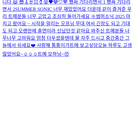
니다 😃 😎🎸🤘🏻🧷😵🖤🩶🤍🤎 팬싸 기다리면서 1 팬싸 기다리
면서 2
SUMMER SONIC 너무 재밌었어요 더운데 같이 즐겨준 우
리 트메분들 너무 고맙고 조심히 들어가세요 🌞
썸머소닉 2025 마
치고 왔어요 ~ 시작을 알리는 오프닝 무대 여서 긴장도 되고 기대
도 되고 오랜만에 출연이라 신났던것 같아요 와주신 트메분들 너
무너무 고마워요 엄청 더우셨을텐데 물 자주 드시고 중간중간 그
늘에서 쉬세요❤️ 사랑해 통통이가
트메 보고싶당
오늘 하루도 고생
많았어요~☺️☺️☺️
트메 모하닝~😙