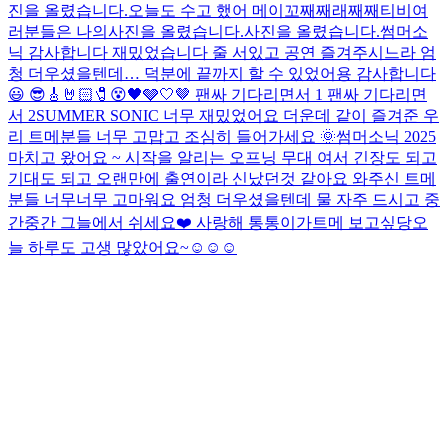
진을 올렸습니다.
오늘도 수고 했어 메이꼬
째째래째째티비
여
러분들은 나의
사진을 올렸습니다.
사진을 올렸습니다.
썸머소
닉 감사합니다 재밌었습니다 줄 서있고 공연 즐겨주시느라 엄
청 더우셨을텐데… 덕분에 끝까지 할 수 있었어용 감사합니다
😃 😎🎸🤘🏻🧷😵🖤🩶🤍🤎 팬싸 기다리면서 1 팬싸 기다리면
서 2
SUMMER SONIC 너무 재밌었어요 더운데 같이 즐겨준 우
리 트메분들 너무 고맙고 조심히 들어가세요 🌞
썸머소닉 2025
마치고 왔어요 ~ 시작을 알리는 오프닝 무대 여서 긴장도 되고
기대도 되고 오랜만에 출연이라 신났던것 같아요 와주신 트메
분들 너무너무 고마워요 엄청 더우셨을텐데 물 자주 드시고 중
간중간 그늘에서 쉬세요❤️ 사랑해 통통이가
트메 보고싶당
오
늘 하루도 고생 많았어요~☺️☺️☺️