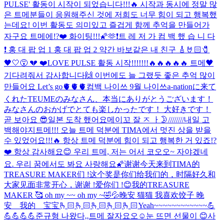
PULSE' 활동이 시작이 되었습니다!!!🔥 시작과 동시에 정말 많
은 트메분들이 응원해주신 것에 저희도 너무 힘이 되고 행복했
는데요! 이번 활동도 의미있고 즐겁게 함께 추억을 만들어가
자구요 트메에!?❤️ 화이팅!!!🌠🫶
❗️트 레 저 가 컴 백 했 습 니 다
❗️ 홍 대 팝 업 1 홍 대 팝 업 2 약간 바보같은 내 친구 🎸🤘🏻🧷
🖤🤍😵 💔 ❤️
LOVE PULSE 활동 시작!!!!!!!🔥🔥🔥🔥🔥 트메🖤
기다려줘서 감사합니다🙌 이번에도 늘 그랬듯 좋은 추억 많이
만들어요 Let’s go🫀🫀🫀
컴백 나이쓰 9월 나이쓰
a-nationに来て
くれたTEUMEのみなさん、本当にありがとうございます！
みなさんのおかげでとても楽しかったです！ 大好きです！
곧 보아요 😎
일본 도착 했어요
메이꼬 잘 ㅈ ㅏ🌛////////
내일 고
백해야지
트메!!! 오늘 트메 덕분에 TIMA에서 멋진 상을 받을
수 있었어요!!!🔥 항상 트메 덕분에 힘이 되고 행복한 거 있죠!?
❤️ 항상 감사해요😊 우리 트메, 저는 어서 코오오~ 자야겠네
요. 우리 꿈에서도 봐요 사랑해요🌠
谢谢今天来到TIMA的
TREASURE MAKER们 !这个奖是你们给我们的，时隔好久和
大家见面非常开心，谢谢 !爱你们 !😊我的TREASURE
MAKER 🥰 oh my ~~ oh my ~
🤣💦
晚安 猫猫 我喜欢饺子 晚
安 我的 宝宝🫰🏻🫰🏻🫰🏻🫰🏻🫰🏻
Yeah~~~~~~~~~~~~💪
💪💪💪💪
준규형 나왔다,,
트메 잘자요오☺️
눈 뜨면 선물이 😊
사