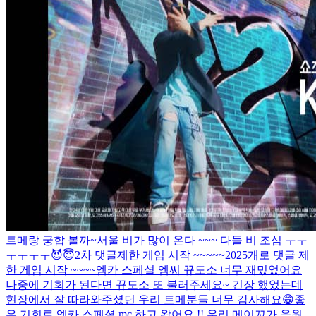
트메랑 궁합 볼까~
서울 비가 많이 온다 ~~~ 다들 비 조심 ㅜㅜ
ㅜㅜㅜㅜ
😈😇
2차 댓글제한 게임 시작 ~~~~~
2025개로 댓글 제
한 게임 시작 ~~~~
엠카 스페셜 엠씨 뀨도소 너무 재밌었어요
나중에 기회가 된다면 뀨도소 또 불러주세요~ 긴장 했었는데
현장에서 잘 따라와주셨던 우리 트메분들 너무 감사해요😁
좋
은 기회로 엠카 스페셜 mc 하고 왔어요 !! 우리 메이꼬가 응원