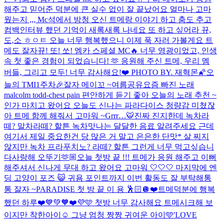
해주고 믿어준 덕분에 큰 실수 없이 잘 끝났어요 얼마나 고마
웠는지 ,,, Mc석에서 방청 오신 트메랑 이야기 하고 춤도 추고
컴백인터뷰 했던 기억이 새록새록 나네요 또 하고 싶어라 뀨,
도,소 ㅎㅇㅌ 오늘 너무 행복했으니 이제 푹 자러 가볼게요 트
메도 잘자
뀨! 또! 쏘! 엠카 스페셜 MC🔥 너무 영광이었고, 인생
속 첫 좋은 경험이 되었습니다! 🫶 응원해 주신 트메, 우리 멤
버들, 그리고 모두! 너무 감사해요!❤️ PHOTO BY. 재혁몬🌠
오
늘의 TMI
1주차🎉
잘자 메이꼬 ~
여름공유
요즘 빠진 노래
malcolm todd-chest pain 편안하게 듣기 좋아 오늘의 노래 추천 ~
인가 마치고 왔어요 오늘도 신나는 파라다이스 청량감 미쳤잖
아 트메 함께 해줘서 고마워 ~
Grrr…🐯
진짜 진지한데 녹차라
떼? 말차라떼? 할튼 녹차맛나는 달달한 음료 알려주세요 근데
여기서 제일 중요한건 당 많은 거 말고 은은한 단맛* 살 찌지
않지만 녹차 프라푸치노? 라떼? 할튼 그런게 너무 먹고싶습니
다
사랑해 오뚜기🫶🏼
오늘 첫방 끝 !!! 트메가 응원 해주고 이뻐
해주셔서 신나게 무대 하고 왔어요 고마워 🤍🤍🤍 마지막에 엔
딩 고양이 포즈 😺 귀욤 포인트까지 이번 활동도 잘 부탁해통
통 잘자 ~
PARADISE 첫 방 끝 이 용 🕺🏻🪩
❤️트메덕분에 행복
했던 하루❤️
💙💚🧡❤️💜🩵 첫방 너무 감사해요 트메
시크해 보
이지만 착한아이☺️ 그냥 엄청 짱짱 귀여운 아이🩵
'LOVE