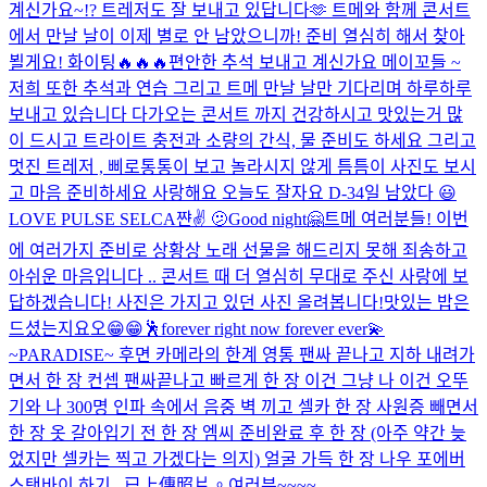
계신가요~!? 트레저도 잘 보내고 있답니다🫶 트메와 함께 콘서트
에서 만날 날이 이제 별로 안 남았으니까! 준비 열심히 해서 찾아
뵐게요! 화이팅🔥🔥🔥
편안한 추석 보내고 계신가요 메이꼬들 ~
저희 또한 추석과 연습 그리고 트메 만날 날만 기다리며 하루하루
보내고 있습니다 다가오는 콘서트 까지 건강하시고 맛있는거 많
이 드시고 트라이트 충전과 소량의 간식, 물 준비도 하세요 그리고
멋진 트레저 , 삐로통통이 보고 놀라시지 않게 틈틈이 사진도 보시
고 마음 준비하세요 사랑해요 오늘도 잘자요 D-3
4일 남았다 😃
LOVE PULSE SELCA
쨘✌️ 🫤
Good night🤗
트메 여러분들! 이번
에 여러가지 준비로 상황상 노래 선물을 해드리지 못해 죄송하고
아쉬운 마음입니다 .. 콘서트 때 더 열심히 무대로 주신 사랑에 보
답하겠습니다! 사진은 가지고 있던 사진 올려봅니다!
맛있는 밥은
드셨는지요오😁😁
🕺
forever right now forever ever💫
~PARADISE~ 후면 카메라의 한계 영통 팬싸 끝나고 지하 내려가
면서 한 장 컨셉 팬싸끝나고 빠르게 한 장 이건 그냥 나 이건 오뚜
기와 나 300명 인파 속에서 음중 벽 끼고 셀카 한 장 사원증 빼면서
한 장 옷 갈아입기 전 한 장 엠씨 준비완료 후 한 장 (아주 약간 늦
었지만 셀카는 찍고 가겠다는 의지) 얼굴 가득 한 장 나우 포에버
스탠바이 하기...
已上傳照片。
여러분~~~~