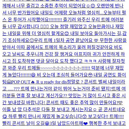
께해서 너무 즐겁고 소중한 추억이 되었어요☺️😊 오랜만에 반나
서 너무 반가웠어요 내일도 어제랑 오늘처럼 열심히...
오늘부터 펄
스 온 투어가 시작했어요!!!!!!!!! 즐기러 와주신 우리 트메 여러분
들 너무 감사합니다 🙇🏻‍♂️ 오늘 정말 재밌었고 오늘만큼이나 재밌
는 내일을 위해 더 열심히 할게요😊 내일 보아요 돌아가시는 길,감
기 조심하세요🙂
우리 트메 1일차 공연 끝났어요 🫶 무한한 사랑을
받아서 이따 꿈에서도 트메의 목소리가 울려 퍼질것같아요 비도
오고 날씨도 추우니까 건강 잘 챙겨요 아프지마 귀가 안전하게 하
시고 집 도착하면 댓글 달아요 도착 했다고 ㅋㅋㅋ 사랑해 잘자
첫
콘 와준 우리 트메들~~~~~!~!~!~!~!~!~!~!!!!!! 덕분에 너무 재밌
게 놀았다!!!!!!!😄 비 오는데 조심히 들어가요🥹 내일 공연도 화이
팅🤗
POP OUT🔥 R u ready for dis
정말로 ? 콘서트 벌써 내일이라
고 .....??? 트메 만나는거야 같이 뛰어 노는거야 준비 됐지?
트메 여
러분들 연휴 잘 보내고 계신가요?? 맛있는 거 많이 드시고 좋은 시
간 보내셨길 바랍니다! 콘서트 때도 좋은 추억 많이 만들어요!🩵
이틀 남 았 다
추석은 다들 잘 보내고 계시는지요☺️ 곧 콘서트네요
😋 하루 빨리 만나서 재밌게 놀고싶습니다😙 보고싶다!! 트메!!!!
빨리 콘서트 날이 오길😁
3일 남았드아
트메❤️ 행복한 추석 보내고