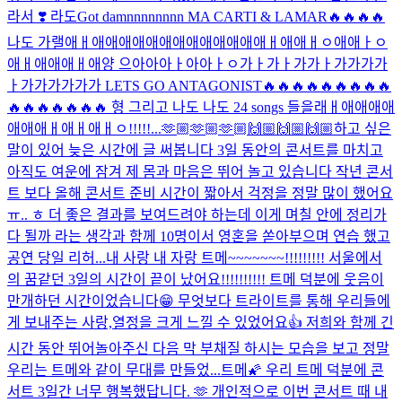
라서 ❣️ 라도
Got damnnnnnnnn MA CARTI & LAMAR🔥🔥🔥🔥
나도 가랠애ㅐ애애애애애애애애애애애애애ㅐ애애ㅐㅇ애애ㅏㅇ
애ㅐ애애애ㅐ애양 으아아아ㅏ아아ㅏㅇ가ㅏ가ㅏ가가ㅏ가가가가
ㅏ가가가가가가 LETS GO ANTAGONIST🔥🔥🔥🔥🔥🔥🔥🔥🔥
🔥🔥🔥🔥🔥🔥🔥 형 그리고 나도 나도 24 songs 들을래ㅐ애애애애
애애애ㅐ애ㅐ애ㅐㅇ!!!!!...
🫶🏼🫶🏼🫶🏼🙌🏼🙌🏼🙌🏼
하고 싶은
말이 있어 늦은 시간에 글 써봅니다 3일 동안의 콘서트를 마치고
아직도 여운에 잠겨 제 몸과 마음은 뛰어 놀고 있습니다 작년 콘서
트 보다 올해 콘서트 준비 시간이 짧아서 걱정을 정말 많이 했어요
ㅠ.. ㅎ 더 좋은 결과를 보여드려야 하는데 이게 며칠 안에 정리가
다 될까 라는 생각과 함께 10명이서 영혼을 쏟아부으며 연습 했고
공연 당일 리허...
내 사랑 내 자랑 트메~~~~~~~!!!!!!!!! 서울에서
의 꿈같던 3일의 시간이 끝이 났어요!!!!!!!!!! 트메 덕분에 웃음이
만개하던 시간이었습니다😁 무엇보다 트라이트를 통해 우리들에
게 보내주는 사랑,열정을 크게 느낄 수 있었어요👍 저희와 함께 긴
시간 동안 뛰어놀아주신 다음 막 부채질 하시는 모습을 보고 정말
우리는 트메와 같이 무대를 만들었...
트메🌠 우리 트메 덕분에 콘
서트 3일간 너무 행복했답니다. 🫶 개인적으로 이번 콘서트 때 내