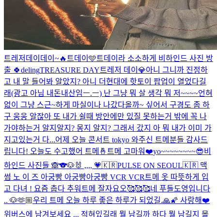
트레저데이데이~🔥
트데이🩵
트데이라 소소하게 비하인드 사진 방
출 🍀
deling
TREASURE DAY
트레저 데이💎
아니 그니까 진정하
고 내 말 들어봐 알았지? 아니 더현대에 핫토이 팝업이 열었다길
래(광고 아님 내돈내산임ㅡ.ㅡ) 난 그냥 뭐 살 생각 뭐 저~~~~언혀
없이 그냥 스근~하게 마실이나 나갔다올까~ 싶어서 구경도 좀 하
구 웅웅 알잖아 또 내가 쉴때 방안에만 있질 못하는거 밖에 꼭 나
가야하는거 알지알지? 몽지 알지? 그래서 갔지 아 뭐 내가 이미 가
지고있는거 다...
어제 오늘 콘서트 tokyo 와주신 트메분들 감사드
립니다! 오늘도 수고했어 트메🤞
트메 고마워❤️
yo~~~~~~~~😎
비
하인드 사진들 🙈
🐨🐶🐰 ,,,, 💗
🇰🇷PULSE ON SEOUL🇰🇷 맥
썸 노 이 즈 아궁빵 아궁빵아궁빵 VCR VCR
트메 옷 따뜻하게 입
고 다녀 ! 요즘 춥다 추워
트메 잘자요오🥰🥰🥰
네 푸들도영입니다
.. 🐶
🫶🏼
우리 트메 오늘 하루 좋은 하루가 되었길.🙏🌠 사랑해❤️
위버스에 남겨보세요 ... 적혀있길래 뭘 남길까 하다 뭘 남길지 몰