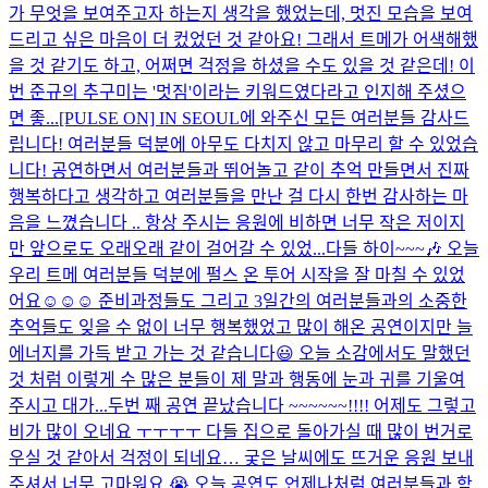
가 무엇을 보여주고자 하는지 생각을 했었는데, 멋진 모습을 보여
드리고 싶은 마음이 더 컸었던 것 같아요! 그래서 트메가 어색해했
을 것 같기도 하고, 어쩌면 걱정을 하셨을 수도 있을 것 같은데! 이
번 준규의 추구미는 '멋짐'이라는 키워드였다라고 인지해 주셨으
면 좋...
[PULSE ON] IN SEOUL에 와주신 모든 여러분들 감사드
립니다! 여러분들 덕분에 아무도 다치지 않고 마무리 할 수 있었습
니다! 공연하면서 여러분들과 뛰어놀고 같이 추억 만들면서 진짜
행복하다고 생각하고 여러분들을 만난 걸 다시 한번 감사하는 마
음을 느꼈습니다 .. 항상 주시는 응원에 비하면 너무 작은 저이지
만 앞으로도 오래오래 같이 걸어갈 수 있었...
다들 하이~~~🎶 오늘
우리 트메 여러분들 덕분에 펄스 온 투어 시작을 잘 마칠 수 있었
어요☺️☺️☺️ 준비과정들도 그리고 3일간의 여러분들과의 소중한
추억들도 잊을 수 없이 너무 행복했었고 많이 해온 공연이지만 늘
에너지를 가득 받고 가는 것 같습니다😃 오늘 소감에서도 말했던
것 처럼 이렇게 수 많은 분들이 제 말과 행동에 눈과 귀를 기울여
주시고 대가...
두번 째 공연 끝났습니다 ~~~~~~!!!! 어제도 그렇고
비가 많이 오네요 ㅜㅜㅜㅜ 다들 집으로 돌아가실 때 많이 번거로
우실 것 같아서 걱정이 되네요… 궂은 날씨에도 뜨거운 응원 보내
주셔서 너무 고마워요 😭 오늘 공연도 언제나처럼 여러분들과 함