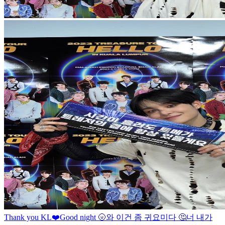
Thank you KL❤️
Good night 🌝
와 이건 좀 귀요미다 🤔
너 내가