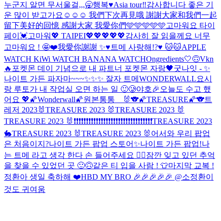
누군지 알면 무서울걸,,,
🥱
행복♥️
Asia tour‼️
감사합니다 좋은 기
운 많이 받고가요☺️☺️☺️ 我們下次再見哦 謝謝大家和我們一起
留下美好的回憶 感謝大家 我愛你們🩵🩵🩵🩵🩵
고마워요 타이
페이💓
고마워💖 TAIPEI💖💖💖💖💖
감사히 잘 읽을께요 너무
고마워요 ! 🤩❤️我愛你謝謝 ✨
♥️트메 사랑해!?♥️ 🐱🐱
APPLE
WATCH KiWi WATCH BANANA WATCH
Ongredients
🤍🙃
Vkn
🔥
포켓몬 데이 기념으로 내 파트너 포켓몬 자랑🖤
굿나잇 - ✨
나이트 가든 파자마~~~✨✨✨ 잘자 트메
WONDERWALL
요시
랑 루토가 내 작업실 오면 하는 일 🙂🥲
야호🎉
오늘도 수고 했
어요 💖
🌠Wonderwall🌠
원본통통__🐰
🐨🌠TREASURE🌠🐨
트
레저 2023🐰
TREASURE 2023 🐰
TREASURE 2023 🐰
TREASURE 2023 🐰
❗️❗️❗️❗️❗️❗️❗️❗️❗️❗️❗️❗️❗️❗️❗️❗️❗️❗️❗️❗️❗️❗️❗️❗️❗️❗️❗️❗️❗️❗️❗️❗️
TREASURE 2023
🐇
TREASURE 2023 🐰
TREASURE 2023 🐰
어서와 우리 팝업
은 처음이지?
나이트 가든 팝업 스토어✨
나이트 가든 팝업!
나
는 트메 라고 생각 한다 손 들어주세요 🙋‍♂️
잠깐 잊고 있던 추억
을 찾을 수 있었던 곳 🙂🙃
같은 티 입을 사람 ! 👕
마지막 교복 !
정환아 생일 축하해 ❤️
HBD MY BRO 🎉🎉🎉🎉🎉 @소정환
이
것도 귀여움