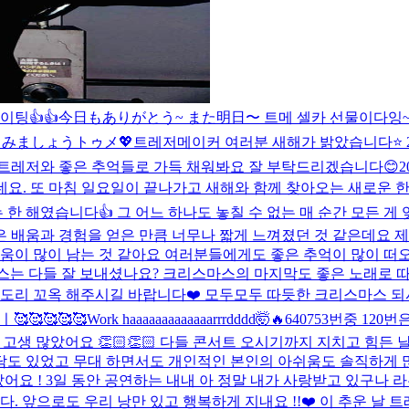
이팅👍👍
今日もありがとう~ また明日〜 트메 셀카 선물이다잉
しみましょうトゥメ💖
트레저메이커 여러분 새해가 밝았습니다⭐️ 
년도 트레저와 좋은 추억들로 가득 채워봐요 잘 부탁드리겠습니다😊
네요. 또 마침 일요일이 끝나가고 새해와 함께 찾아오는 새로운 한
 한 해였습니다👍 그 어느 하나도 놓칠 수 없는 매 순간 모든 게
많은 배움과 경험을 얻은 만큼 너무나 짧게 느껴졌던 것 같은데요 
움이 많이 남는 것 같아요 여러분들에게도 좋은 추억이 많이 떠오
는 다들 잘 보내셨나요? 크리스마스의 마지막도 좋은 노래로 
 목도리 꼬옥 해주시길 바랍니다❤️ 모두모두 따듯한 크리스마스 되시
🥰🥰🥰🥰
Work haaaaaaaaaaaaarrrdddd🤯🔥
640753번중 120
라 고생 많았어요 👏🏻👏🏻 다들 콘서트 오시기까지 지치고 힘
도 있었고 무대 하면서도 개인적인 본인의 아쉬움도 솔직하게 많이
어요 ! 3일 동안 공연하는 내내 아 정말 내가 사랑받고 있구나 
 앞으로도 우리 낭만 있고 행복하게 지내요 !!❤️ 이 추운 날 트레