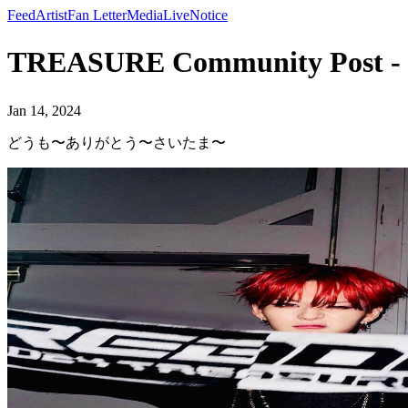
Feed
Artist
Fan Letter
Media
Live
Notice
TREASURE Community P
Jan 14, 2024
どうも〜ありがとう〜さいたま〜