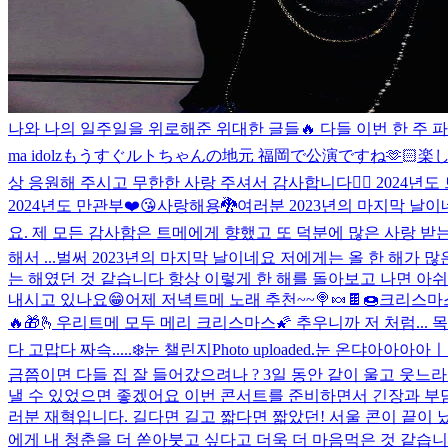
나와 나의 일주일을 위로해준 위대한 글들🔥 다들 이번 한 주 파
ma idolz
もうすぐルトちゃんの地元 福岡で公演ですね🫶🏻楽
상 응원해 주시고 무한한 사랑 주셔서 감사합니다🙇‍♂️ 2024
2024년도 만관부❤️😘사랑해용🐉
여러분 2023년의 마지막 날이
요. 제 모든 감사함은 트메에게 향했고 또 덕분에 많은 사랑 받는
해서 ...
벌써 2023년의 마지막 날이네요 저에게는 올 한 해가 
는 해였던 것 같습니다 항상 이렇게 한 해를 돌아보고 나면 아쉬
내시고 있나요😁
어제 저녁
트메 노래 추천~~🍭🍬🍫🍩
크리스마스
🔥🎁🫰
우리트메 모두 메리 크리스마스🌠 추우니까 저 처럼...
다 고맙다 짜슥.....
❄️눈 챌린지
Photo uploaded.
눈 온댜아아아아ㅣㅣ
금쯤이면 다들 집 잘 들어갔으려나 ? 3일 동안 같이 울고 웃느
낼 수 있었으면 좋겠어요 이번 콘서트를 준비하면서 긴장과 부담
러분 재혁입니다. 길다면 길고 짧다면 짧았던! 서울 콘이 끝이 났
에게 내 청춘을 더 쏟아붓고 싶다고 더욱 더 마음먹은 것 같습니다.