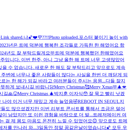
~
Link shared.
냐🌠
❤️💜??!!
Photo uploaded.
포스터 붙이기 놀이 with
2023년은 트메 덕분에 행복한 조각들로 가득한 한 해였어요 항
2024년도 잘 부탁드릴게요🫶
트메 덕분에 행복했던 한해였어요
주입니다. 이번 한주, 아니 그냥 올한 해 트메 너무 고생많았어
 잊을 수 없습니다. 새로운 한 해도 잘 부탁드리고 앞으로도 계속
제 주변에 너무나 좋은 사람들이 많다는 사실을 한번 더 깨닫게 되
르는 한 해가 되길 바라고 여러분들이 주시는 응원...
다들 잘지
따뜻하게 보내시길 바랍니당
Merry Christmas🥰
Merry Xmas🫶🎄💋
길🙏😝
Merry Christmas 🎄
박지훈 이자식🥹 잘 묵고 빨리 낫겠
번은 나야 이거 너무 재밌고 계속 늘었음🤣
REBOOT IN SEOUL
지
든 날들도 많으셨겠지만 이번 리부트 콘서트를 통해서 조금은 덜어
 남았지만 또 이런 경험을 바탕으로 더 발...
트레저메이커 여
라는 걸 제 몸도 마음도 온전히 느낄 수 있었어요😊 앞으로도 트메
저를 만나러 와...
3일동안 정말 꿈같은날이였습니다🌠 모두 우