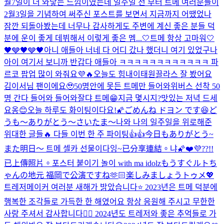
월7일이 더 와닿는 느낌이였는데 일주일 전 부터 트메 여러분들이
2월3일을 기념하여 써주신 포스트를 보면서 지금까지 어땠었나
잠깐 되돌아봤는데 너무나 감사하게도 주변에 계신 좋은 분들 덕
분에 운이 좋게 데뷔해서 이렇게 좋은 멤...
🤍트메 항상 고마워🤍
🖤🩶🖤🩶🖤
아니 애들아 너네 다 어디 갔나 했더니 여기 있었구나
아이 여기서 보니까 반갑다 애들아 ㅋㅋㅋㅋㅋㅋㅋㅋㅋㅋㅋㅋ 파
르코 팝업 많이 와줘요💜🔥
오늘도 힘내
이태원끌라스 잘 봤어요
김이서님 팬이에요🥹
50명안에 못든 트메만 들어와
위버스 선착 50
명 간다 들어와 들어와
잘댜 트메😁
지금 몇시지?
맛있는 저녁 드세
요옹😊
오늘 하루도 화이팅이다요!🌠
ごめんね ドヨン です😆
ど
うも〜ありがとう〜さいたま〜
나와 나의 일주일을 위로해준
위대한 글들🔥 다들 이번 한 주 파이팅👍👍
今日もありがとう~
また明日〜 트메 셀카 선물이다잉~
已分享連結。
냐🌠
❤️💜??!!
已上傳照片。
포스터 붙이기 놀이 with ma idolz
もうすぐルトち
ゃんの地元 福岡で公演ですね🫶🏻楽しみましょうトゥメ💖
트레저메이커 여러분 새해가 밝았습니다⭐️ 2023년은 트메 덕분에
행복한 조각들로 가득한 한 해였어요 항상 응원해 주시고 무한한
사랑 주셔서 감사합니다🙇‍♂️ 2024년도 트레저와 좋은 추억들로 가