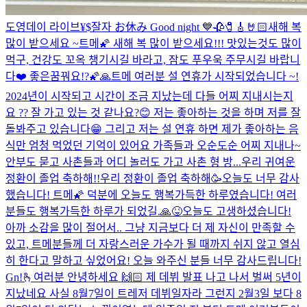
도영데이 라이브
¥$
잘자 お休み Good night 💙
🥀🧷🎸🤘🏻
새해 복
많이 받으세요 ~
트메🌠 새해 복 많이 받으세요!!! 맛있는것도 많이
먹구, 건강도 꼬옥 챙기시길 바라고, 잠도 푸우욱 주무시길 바랍니
다❤️ 좋은꿈꿔요!?🌠🙏
트메 여러분 설 연휴가 시작되었습니다 ~!
2024년이 시작되고 시간이 조금 지났는데 다들 어찌 지내시는지
요 ?? 잘 가고 있는 것 같나요?😊 저는 좋아하는 것을 하며 저를 잘
돌봐주고 있습니다😁 그리고 저는 설 연휴 하면 제가 좋아하는 음
식만 엄청 먹었던 기억이 있어요 가족들과 오순도순 어찌 지내나~
안부도 묻고 사촌들과 어디 놀러도 가고 사촌 형 방...
우리 귀여운
정환이 졸업 축하해!!
우리 정환이 졸업 축하해🥳
오늘도 너무 감사
했습니다! 트메🌠 덕분에 오늘도 행복가득한 하루였습니다! 여러
분들도 행복가득한 하루가 되었길.🙏😝
오늘도 고생하셨습니다!
아까 소감을 많이 절어서.. 그냥 지금보다 더 제 자신이 만족할 수
있고, 트메분들께 더 자랑스러운 가수가 될 때까지 쉬지 않고 열심
히 한다고 말하고 싶었어요! 오늘 와주신 분들 너무 감사드립니다!
Gn!
🫰
여러분 안녕하세요 🙌🏻 제 데뷔 발표 나고 나서 벌써 5년이
지났네요 사실 8월7일이 트레저 데뷔일자라 그런지 2월3일 보다 8