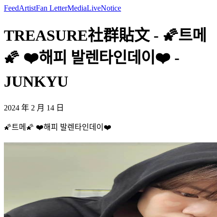
Feed
Artist
Fan Letter
Media
Live
Notice
TREASURE社群貼文 - 🌠트메
🌠 ❤️해피 발렌타인데이❤️ -
JUNKYU
2024 年 2 月 14 日
🌠트메🌠 ❤️해피 발렌타인데이❤️