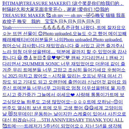
到TIMA的TREASURE MAKER们 !这个奖是你们给我们的，
时隔好久和大家见面非常开心，谢谢 !爱你们 !😊我的
TREASURE MAKER 🥰 oh my ~~ oh my ~
🤣💦
晚安 猫猫 我喜
欢饺子 晚安 我的 宝宝🫰🏻🫰🏻🫰🏻🫰🏻🫰🏻
Yeah~~~~~~~~~~~~💪💪💪💪💪
준규형 나왔다,,
트메 잘자요오
☺️
눈 뜨면 선물이 😊
Photo uploaded.
오늘도 수고 했어 메이꼬
째
째래째째티비
여러분들은 나의
Photo uploaded.
Photo uploaded.
썸머소닉 감사합니다 재밌었습니다 줄 서있고 공연 즐겨주시
느라 엄청 더우셨을텐데… 덕분에 끝까지 할 수 있었어용 감사
합니다 😃 😎🎸🤘🏻🧷😵🖤🩶🤍🤎 팬싸 기다리면서 1 팬싸 기
다리면서 2
SUMMER SONIC 너무 재밌었어요 더운데 같이 즐
겨준 우리 트메분들 너무 고맙고 조심히 들어가세요 🌞
썸머소
닉 2025 마치고 왔어요 ~ 시작을 알리는 오프닝 무대 여서 긴
장도 되고 기대도 되고 오랜만에 출연이라 신났던것 같아요 와
주신 트메분들 너무너무 고마워요 엄청 더우셨을텐데 물 자주
드시고 중간중간 그늘에서 쉬세요❤️ 사랑해 통통이가
트메 보
고싶당
오늘 하루도 고생 많았어요~☺️☺️☺️
트메 모하닝~😙
이
번주도 열심히 보낸 트메 모두 고생 했어 😋
😋
세계 고양이의
날 😻
정우데이! 운동하는 날이지만 스케줄이 있어서 사진으로
대신 하겠습니다 …
5TH ANNIVERSARY THANK YOU ALL
🥰
트메~~~트레저가 5주년이 되었어요☺️ 지난 5년을 생각해