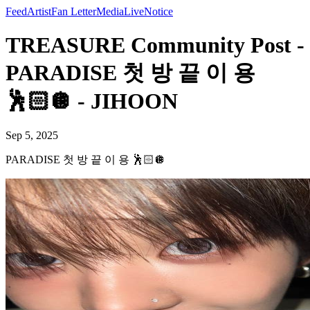
Feed
Artist
Fan Letter
Media
Live
Notice
TREASURE Community Post -
PARADISE 첫 방 끝 이 용
🕺🏻🪩 - JIHOON
Sep 5, 2025
PARADISE 첫 방 끝 이 용 🕺🏻🪩