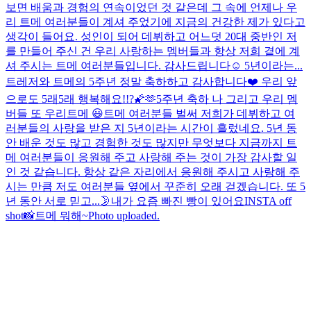
보면 배움과 경험의 연속이었던 것 같은데 그 속에 언제나 우
리 트메 여러분들이 계셔 주었기에 지금의 건강한 제가 있다고
생각이 들어요. 성인이 되어 데뷔하고 어느덧 20대 중반인 저
를 만들어 주신 건 우리 사랑하는 멤버들과 항상 저희 곁에 계
셔 주시는 트메 여러분들입니다. 감사드립니다☺️ 5년이라는...
트레저와 트메의 5주년 정말 축하하고 감사합니다❤️ 우리 앞
으로도 5래5래 행복해요!!?🌠🫶
5주년 축하 나 그리고 우리 멤
버들 또 우리트메 😃
트메 여러분들 벌써 저희가 데뷔하고 여
러분들의 사랑을 받은 지 5년이라는 시간이 흘렀네요. 5년 동
안 배운 것도 많고 경험한 것도 많지만 무엇보다 지금까지 트
메 여러분들이 응원해 주고 사랑해 주는 것이 가장 감사할 일
인 것 같습니다. 항상 같은 자리에서 응원해 주시고 사랑해 주
시는 만큼 저도 여러분들 옆에서 꾸준히 오래 걷겠습니다. 또 5
년 동안 서로 믿고...
🌛
내가 요즘 빠진 빵이 있어요
INSTA off
shot📸
트메 뭐해~
Photo uploaded.