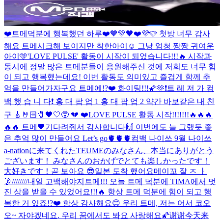
❤️트메덕분에 행복했던 하루❤️
💙💚🧡❤️💜🩵 첫방 너무 감사
해요 트메
시크해 보이지만 착한아이☺️ 그냥 엄청 짱짱 귀여운
아이🩵
'LOVE PULSE' 활동이 시작이 되었습니다!!!🔥 시작과
동시에 정말 많은 트메분들이 응원해주신 것에 저희도 너무 힘
이 되고 행복했는데요! 이번 활동도 의미있고 즐겁게 함께 추
억을 만들어가자구요 트메에!?❤️ 화이팅!!!🌠🫶
❗️트 레 저 가 컴
백 했 습 니 다❗️ 홍 대 팝 업 1 홍 대 팝 업 2 약간 바보같은 내 친
구 🎸🤘🏻🧷🖤🤍😵 💔 ❤️
LOVE PULSE 활동 시작!!!!!!!🔥🔥🔥
🔥🔥 트메🖤기다려줘서 감사합니다🙌 이번에도 늘 그랬듯 좋
은 추억 많이 만들어요 Let’s go🫀🫀🫀
컴백 나이쓰 9월 나이쓰
a-nationに来てくれたTEUMEのみなさん、本当にありがとう
ございます！ みなさんのおかげでとても楽しかったです！
大好きです！
곧 보아요 😎
일본 도착 했어요
메이꼬 잘 ㅈ ㅏ
🌛////////
내일 고백해야지
트메!!! 오늘 트메 덕분에 TIMA에서 멋
진 상을 받을 수 있었어요!!!🔥 항상 트메 덕분에 힘이 되고 행
복한 거 있죠!?❤️ 항상 감사해요😊 우리 트메, 저는 어서 코오
오~ 자야겠네요. 우리 꿈에서도 봐요 사랑해요🌠
谢谢今天来