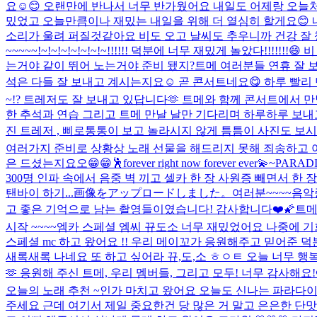
요☺️😊 오랜만에 반나서 너무 반가웠어요 내일도 어제랑 오늘처럼
밌었고 오늘만큼이나 재밌는 내일을 위해 더 열심히 할게요😊 
소리가 울려 퍼질것같아요 비도 오고 날씨도 추우니까 건강 잘 
~~~~~!~!~!~!~!~!~!~!!!!!! 덕분에 너무 재밌게 놀았다!!!!
는거야 같이 뛰어 노는거야 준비 됐지?
트메 여러분들 연휴 잘 보
석은 다들 잘 보내고 계시는지요☺️ 곧 콘서트네요😋 하루 빨리 
~!? 트레저도 잘 보내고 있답니다🫶 트메와 함께 콘서트에서 만
한 추석과 연습 그리고 트메 만날 날만 기다리며 하루하루 보내
진 트레저 , 삐로통통이 보고 놀라시지 않게 틈틈이 사진도 보시
여러가지 준비로 상황상 노래 선물을 해드리지 못해 죄송하고 아
은 드셨는지요오😁😁
🕺
forever right now forever ever💫
~PARA
300명 인파 속에서 음중 벽 끼고 셀카 한 장 사원증 빼면서 한 
탠바이 하기...
画像をアップロードしました。
여러분~~~~
음악
고 좋은 기억으로 남는 촬영들이였습니다! 감사합니다❤️🌠
트메
시작 ~~~~
엠카 스페셜 엠씨 뀨도소 너무 재밌었어요 나중에 기
스페셜 mc 하고 왔어요 !! 우리 메이꼬가 응원해주고 믿어준 덕
새록새록 나네요 또 하고 싶어라 뀨,도,소 ㅎㅇㅌ 오늘 너무 행
🫶 응원해 주신 트메, 우리 멤버들, 그리고 모두! 너무 감사해요!❤️
오늘의 노래 추천 ~
인가 마치고 왔어요 오늘도 신나는 파라다이
주세요 근데 여기서 제일 중요한건 당 많은 거 말고 은은한 단맛