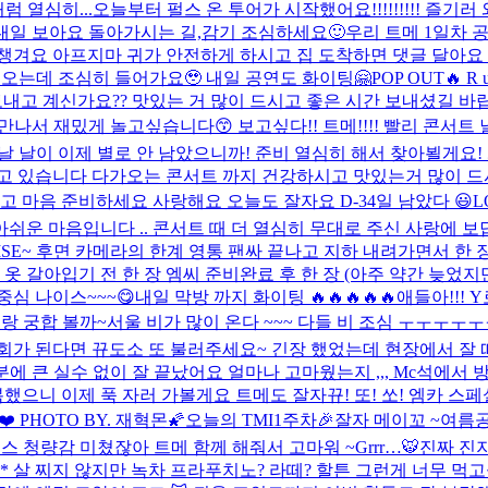
 열심히...
오늘부터 펄스 온 투어가 시작했어요!!!!!!!!! 즐기러 
내일 보아요 돌아가시는 길,감기 조심하세요🙂
우리 트메 1일차 
챙겨요 아프지마 귀가 안전하게 하시고 집 도착하면 댓글 달아요
!!!😄 비 오는데 조심히 들어가요🥹 내일 공연도 화이팅🤗
POP OUT🔥 R u 
내고 계신가요?? 맛있는 거 많이 드시고 좋은 시간 보내셨길 바랍
만나서 재밌게 놀고싶습니다😙 보고싶다!! 트메!!!! 빨리 콘서트 
날 날이 이제 별로 안 남았으니까! 준비 열심히 해서 찾아뵐게요! 화
고 있습니다 다가오는 콘서트 까지 건강하시고 맛있는거 많이 드시
고 마음 준비하세요 사랑해요 오늘도 잘자요 D-3
4일 남았다 😃
L
쉬운 마음입니다 .. 콘서트 때 더 열심히 무대로 주신 사랑에 
DISE~ 후면 카메라의 한계 영통 팬싸 끝나고 지하 내려가면서 한
장 옷 갈아입기 전 한 장 엠씨 준비완료 후 한 장 (아주 약간 늦었
중심 나이스~~~😋
내일 막방 까지 화이팅 🔥🔥🔥🔥🔥
애들아!!! 
랑 궁합 볼까~
서울 비가 많이 온다 ~~~ 다들 비 조심 ㅜㅜㅜㅜ
회가 된다면 뀨도소 또 불러주세요~ 긴장 했었는데 현장에서 잘
분에 큰 실수 없이 잘 끝났어요 얼마나 고마웠는지 ,,, Mc석에
복했으니 이제 푹 자러 가볼게요 트메도 잘자
뀨! 또! 쏘! 엠카 
 PHOTO BY. 재혁몬🌠
오늘의 TMI
1주차🎉
잘자 메이꼬 ~
여름
스 청량감 미쳤잖아 트메 함께 해줘서 고마워 ~
Grrr…🐯
진짜 진
* 살 찌지 않지만 녹차 프라푸치노? 라떼? 할튼 그런게 너무 먹