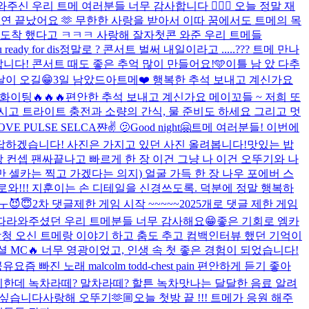
와주신 우리 트메 여러분들 너무 감사합니다 🙇🏻‍♂️ 오늘 정말 재
공연 끝났어요 🫶 무한한 사랑을 받아서 이따 꿈에서도 트메의 목
 도착 했다고 ㅋㅋㅋ 사랑해 잘자
첫콘 와준 우리 트메들
ready for dis
정말로 ? 콘서트 벌써 내일이라고 .....??? 트메 만나
니다! 콘서트 때도 좋은 추억 많이 만들어요!🩵
이틀 남 았 다
추
날이 오길😁
3일 남았드아
트메❤️ 행복한 추석 보내고 계신가요
이팅🔥🔥🔥
편안한 추석 보내고 계신가요 메이꼬들 ~ 저희 또
고 트라이트 충전과 소량의 간식, 물 준비도 하세요 그리고 멋
OVE PULSE SELCA
쨘✌️ 🫤
Good night🤗
트메 여러분들! 이번에
보답하겠습니다! 사진은 가지고 있던 사진 올려봅니다!
맛있는 밥
 장 컨셉 팬싸끝나고 빠르게 한 장 이건 그냥 나 이건 오뚜기와 나
지만 셀카는 찍고 가겠다는 의지) 얼굴 가득 한 장 나우 포에버 스
Y로와!!! 지훈이는 손 디테일을 신경쓰도록. 덕분에 정말 행복하
ㅜㅜ
😈😇
2차 댓글제한 게임 시작 ~~~~~
2025개로 댓글 제한 게임
 따라와주셨던 우리 트메분들 너무 감사해요😁
좋은 기회로 엠카
서 방청 오신 트메랑 이야기 하고 춤도 추고 컴백인터뷰 했던 기억이
스페셜 MC🔥 너무 영광이었고, 인생 속 첫 좋은 경험이 되었습니다!
공유
요즘 빠진 노래 malcolm todd-chest pain 편안하게 듣기 좋아
지한데 녹차라떼? 말차라떼? 할튼 녹차맛나는 달달한 음료 알려
고싶습니다
사랑해 오뚜기🫶🏼
오늘 첫방 끝 !!! 트메가 응원 해주