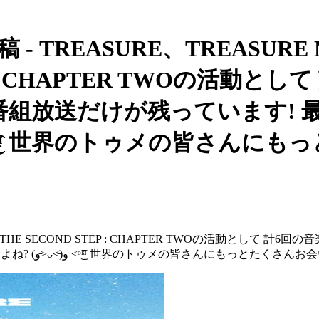
- TREASURE、TREASURE
STEP : CHAPTER TWOの活
最後の番組放送だけが残っています
💙 THE SECOND STEP : CHAPTER TWOの活動として
が残っています! 最後の番組放送まで付き合っていただけますよね? (و˃̵ᴗ˂̵)و ˂ᵒ͜͡ᵏᵎ 世界のトゥメの