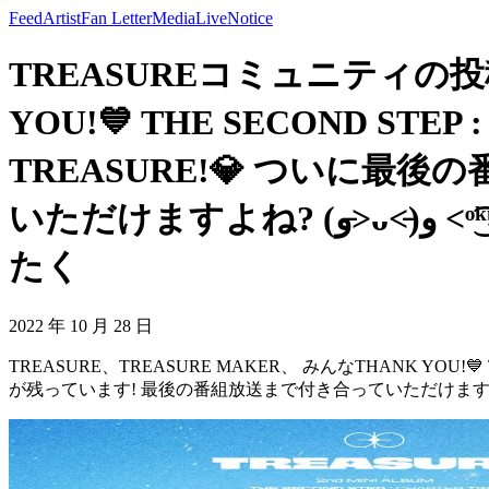
Feed
Artist
Fan Letter
Media
Live
Notice
TREASUREコミュニティの投稿 
YOU!💙 THE SECOND 
TREASURE!💎 ついに
いただけますよね? (و˃̵ᴗ˂̵)و ˂ᵒ͜͡ᵏᵎ 世界のトゥメの皆さんにもっとたくさんお会いして もっと
たく
2022 年 10 月 28 日
TREASURE、TREASURE MAKER、 みんなTHANK YOU!