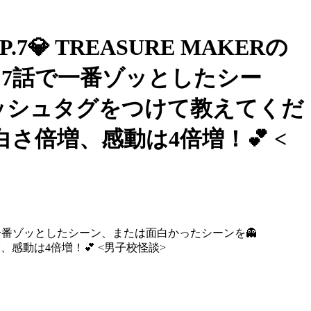
.7💎 TREASURE MAKERの
 7話で一番ゾッとしたシー
s のハッシュタグをつけて教えてくだ
面白さ倍増、感動は4倍増！💕 <
 7話で一番ゾッとしたシーン、または面白かったシーンを👻
倍増、感動は4倍増！💕 <男子校怪談>