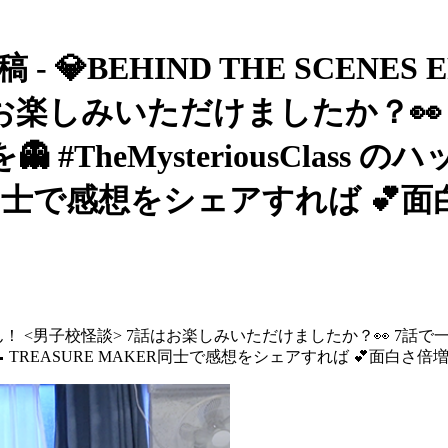
💎BEHIND THE SCENES EP
はお楽しみいただけましたか？
#TheMysteriousClas
ER同士で感想をシェアすれば 💕
 MAKERの皆さん！ <男子校怪談> 7話はお楽しみいただけましたか？
さい📝 TREASURE MAKER同士で感想をシェアすれば 💕面白さ