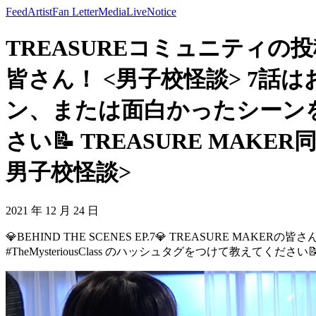
Feed
Artist
Fan Letter
Media
Live
Notice
TREASUREコミュニティの投稿 - 
皆さん！ <男子校怪談> 7話
ン、または面白かったシーンを👻 
さい📝 TREASURE MAK
男子校怪談>
2021 年 12 月 24 日
💎BEHIND THE SCENES EP.7💎 TREASURE
#TheMysteriousClass のハッシュタグをつけて教えてくだ