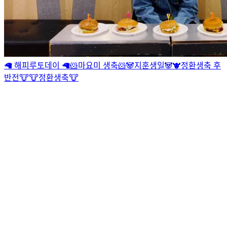
🦙 해피루토데이 🦙
🐹마요미 생축🐹
🐼지훈생일🐼
🐮정환생축 후
반전🐮
🐮정환생축🐮