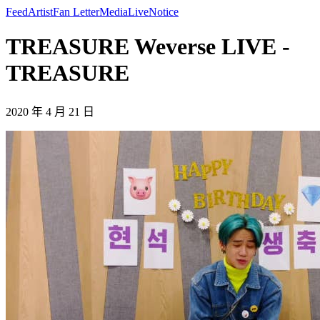
Feed
Artist
Fan Letter
Media
Live
Notice
TREASURE Weverse LIVE -
TREASURE
2020 年 4 月 21 日